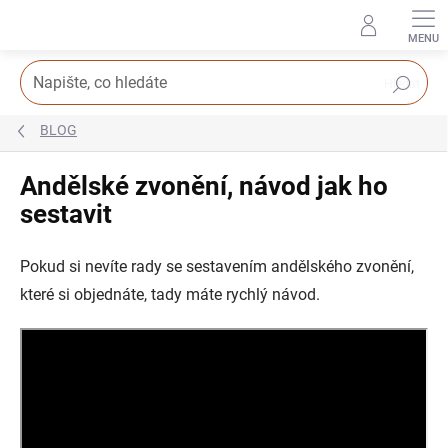
Přejít
na
obsah
Hledat
BLOG
Andělské zvonění, návod jak ho
sestavit
Pokud si nevíte rady se sestavením andělského zvonění,
které si objednáte, tady máte rychlý návod.