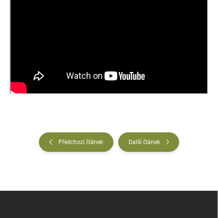
Předchozí článek
Další článek
Z
á
p