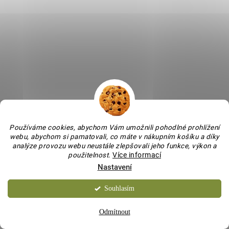
SKLADEM
Zajíček keramický Biny
ručně malovaný
301 Kč
/ ks
Do košíku
Používáme cookies, abychom Vám umožnili pohodlné prohlížení
webu, abychom si pamatovali, co máte v nákupním košíku a díky
VYROBENO V ČR
analýze provozu webu neustále zlepšovali jeho funkce, výkon a
použitelnost
.
Více informací
Nastavení
Souhlasím
Odmítnout