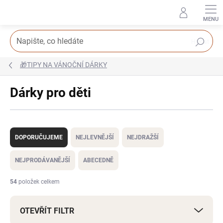
Přejít
na
obsah
Hledat
🎁TIPY NA VÁNOČNÍ DÁRKY
Dárky pro děti
Ř
a
DOPORUČUJEME
NEJLEVNĚJŠÍ
NEJDRAŽŠÍ
z
e
NEJPRODÁVANĚJŠÍ
ABECEDNĚ
n
í
54
položek celkem
p
r
OTEVŘÍT FILTR
o