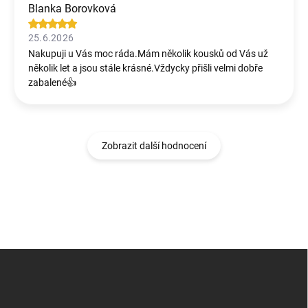
Blanka Borovková
25.6.2026
Nakupuji u Vás moc ráda.Mám několik kousků od Vás už
několik let a jsou stále krásné.Vždycky přišli velmi dobře
zabalené👍
Zobrazit další hodnocení
Z
á
p
a