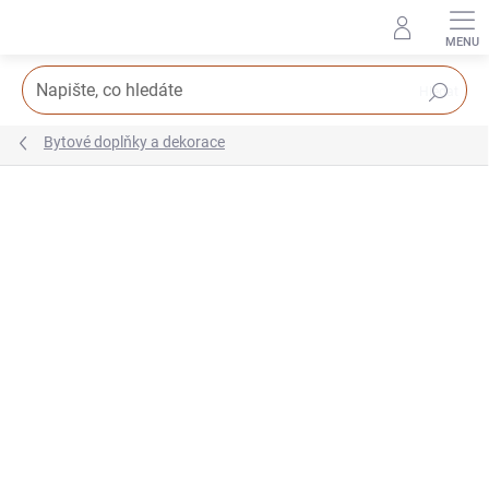
Přejít
na
obsah
Hledat
Bytové doplňky a dekorace
Podrobnosti hodnocení
Neohodnoceno
AKCE