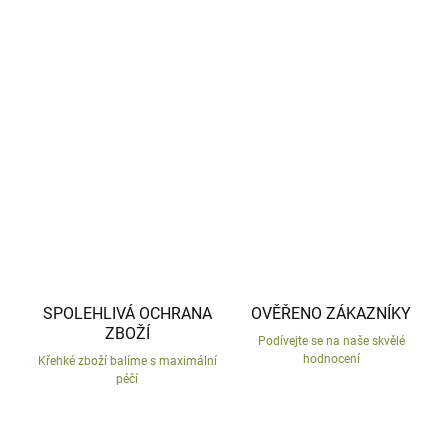
−
+
Přidat do košíku
Bílý textilní lapač snů.
DETAILNÍ INFORMACE
ZEPTAT SE
HLÍDAT
SPOLEHLIVÁ OCHRANA
OVĚŘENO ZÁKAZNÍKY
ZBOŽÍ
Podívejte se na naše skvělé
hodnocení
Křehké zboží balíme s maximální
péčí