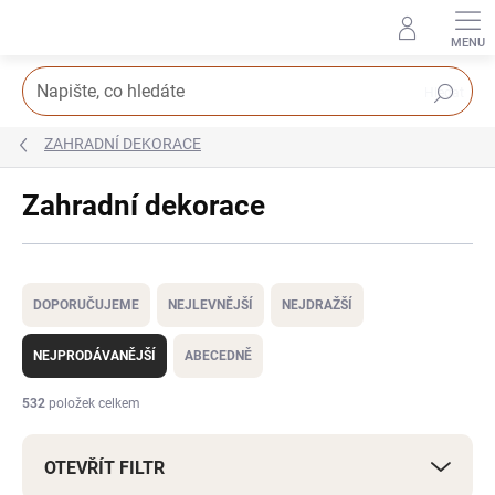
Přejít
na
obsah
Hledat
ZAHRADNÍ DEKORACE
Zahradní dekorace
Ř
a
DOPORUČUJEME
NEJLEVNĚJŠÍ
NEJDRAŽŠÍ
z
e
NEJPRODÁVANĚJŠÍ
ABECEDNĚ
n
í
532
položek celkem
p
r
OTEVŘÍT FILTR
o