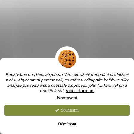
DODÁNÍ DO 15 DNŮ
Kráva Jiťulka
keramická
600 Kč
/ ks
Do košíku
Používáme cookies, abychom Vám umožnili pohodlné prohlížení
webu, abychom si pamatovali, co máte v nákupním košíku a díky
analýze provozu webu neustále zlepšovali jeho funkce, výkon a
použitelnost
.
Více informací
Nastavení
VYROBENO V ČR
Souhlasím
Odmítnout