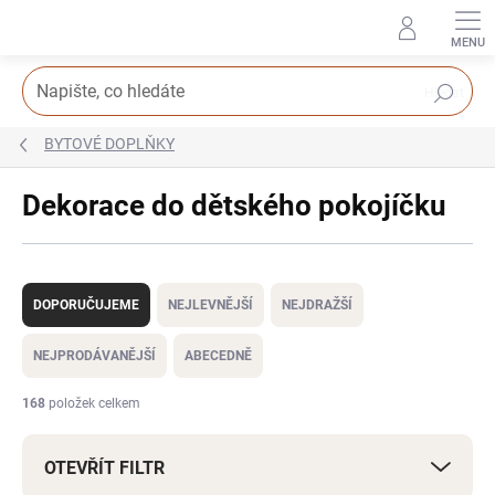
Přejít
na
obsah
Hledat
BYTOVÉ DOPLŇKY
Dekorace do dětského pokojíčku
Ř
a
DOPORUČUJEME
NEJLEVNĚJŠÍ
NEJDRAŽŠÍ
z
e
NEJPRODÁVANĚJŠÍ
ABECEDNĚ
n
í
168
položek celkem
p
r
OTEVŘÍT FILTR
o