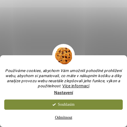
SKLADEM
Samolepky Halloween
40 samolepek
51 Kč
/ balení
Do košíku
Měrná
25,50 Kč / 1 ks
cena:
Používáme cookies, abychom Vám umožnili pohodlné prohlížení
webu, abychom si pamatovali, co máte v nákupním košíku a díky
AKCE
analýze provozu webu neustále zlepšovali jeho funkce, výkon a
použitelnost
.
Více informací
Nastavení
Souhlasím
Odmítnout