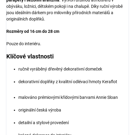
parapety i sezónní aranžmá
. Vytvoří útulnou atmosféru v
obýváku, ložnici, dětském pokoji i na chalupě. Díky ruční výrobě
jsou ideálním dárkem pro milovníky přírodních materiálů a
originálních doplňků.
Rozměry od 16 cm do 28 cm
Pouze do interiéru.
Klíčové vlastnosti
ručně vyráběný dřevěný dekorativní domeček
dekorativní doplňky z kvalitní odlévací hmoty Keraflot
malováno pr
émiovými křídovými barvami Annie Sloan
originální česká výroba
detailní a stylové provedení