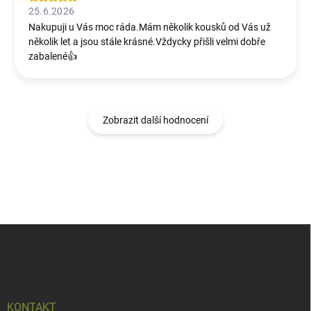
25.6.2026
Nakupuji u Vás moc ráda.Mám několik kousků od Vás už
několik let a jsou stále krásné.Vždycky přišli velmi dobře
zabalené👍
Zobrazit další hodnocení
Z
á
p
a
t
í
KONTAKT