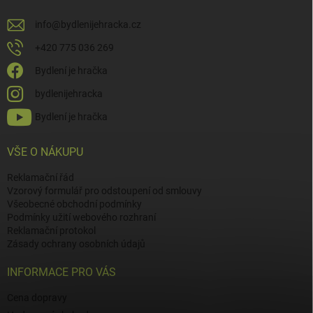
info
@
bydlenijehracka.cz
+420 775 036 269
Bydlení je hračka
bydlenijehracka
Bydlení je hračka
VŠE O NÁKUPU
Reklamační řád
Vzorový formulář pro odstoupení od smlouvy
Všeobecné obchodní podmínky
Podmínky užití webového rozhraní
Reklamační protokol
Zásady ochrany osobních údajů
INFORMACE PRO VÁS
Cena dopravy