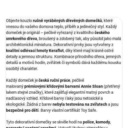
Objevte kouzlo
ručně vyráběných dřevěných domečků
, které
vnesou do vašeho domova teplo, příběh a jedinečný styl. Každý
domeček je originál – pečlivě vyřezaný z kvalitního
českého
smrkového dřeva
, broušený a zdobený tak, aby působil jako malá
architektonická miniatura. Dekorativní prvky jsou vytvořeny z
kvalitní odlévací hmoty Keraflot
, díky které mají krásně ostré
detaily a jemnou strukturu. Kombinace přírodního dřeva, jemných
detailů a motivů hodin, zvířátek či symbolů dává každému kousku
osobitý charakter.
Každý domeček je
česká ruční práce
, pečlivě
malovaný
prémiovými křídovými barvami Annie Sloan
(přetřený
lakem stejné značky), které zajišťují elegantní matný povrch a
nadčasový vzhled. Křídové barvy i laky jsou netoxické a
ekologické.
Žádná z barev
nebyla testována na zvířatech
a j
sou
bezpečné pro děti
. Barvy vlastní certifikát Toy Safe.
Tyto dekorativní domečky se skvěle hodí na
police, komody,