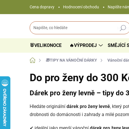
Přejít
Cena dopravy
Hodnocení obchodu
Napište ná
na
obsah
Hledat
🐰VELIKONOCE
🔥VÝPRODEJ
SMĚJÍCÍ 
Domů
🎁TIPY NA VÁNOČNÍ DÁRKY
Vánoční dár
Do pro ženy do 300 K
Dárek pro ženy levně – tipy do 
Hledáte originální
dárek pro ženy levně
, který p
drobnosti do domácnosti i zahrady a milé pozorno
✔ ideální jako menší vánoční
dárek pro ženy lev