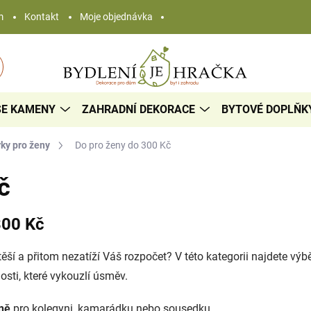
m
Kontakt
Moje objednávka
SE KAMENY
ZAHRADNÍ DEKORACE
BYTOVÉ DOPLŇK
ky pro ženy
Do pro ženy do 300 Kč
č
300 Kč
otěší a přitom nezatíží Váš rozpočet? V této kategorii najdete v
sti, které vykouzlí úsměv.
ně
pro kolegyni, kamarádku nebo sousedku