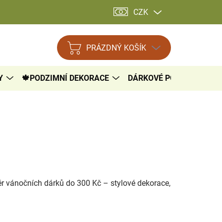
CZK
PRÁZDNÝ KOŠÍK
NÁKUPNÍ
KOŠÍK
Y
🍁PODZIMNÍ DEKORACE
DÁRKOVÉ POUKAZY

ýběr vánočních dárků do 300 Kč – stylové dekorace,