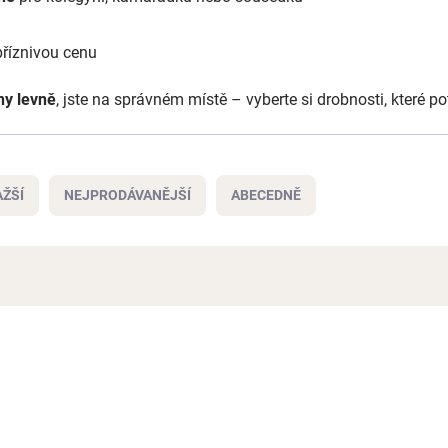
 příznivou cenu
ny levně
, jste na správném místě – vyberte si drobnosti, které p
ŽŠÍ
NEJPRODÁVANĚJŠÍ
ABECEDNĚ
NOVINKA