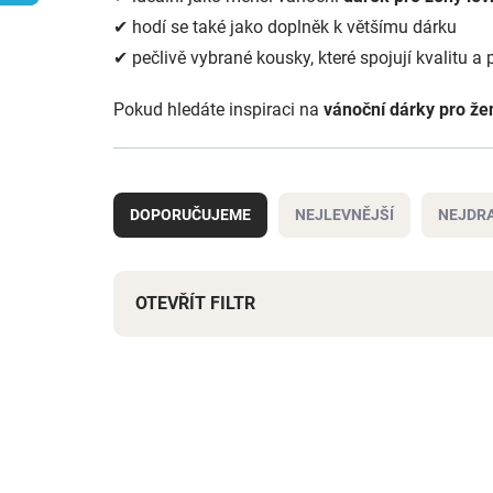
✔ hodí se také jako doplněk k většímu dárku
✔ pečlivě vybrané kousky, které spojují kvalitu a
Pokud hledáte inspiraci na
vánoční dárky pro že
Ř
a
DOPORUČUJEME
NEJLEVNĚJŠÍ
NEJDRA
z
e
n
í
OTEVŘÍT FILTR
p
r
V
o
ý
d
NOVINKA
p
u
i
k
s
t
p