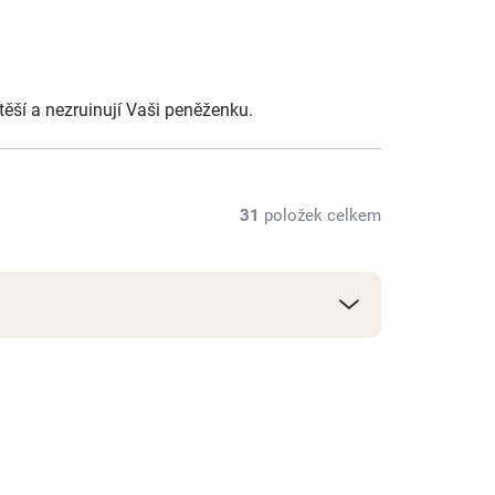
otěší a nezruinují Vaši peněženku.
31
položek celkem
NOVINKA