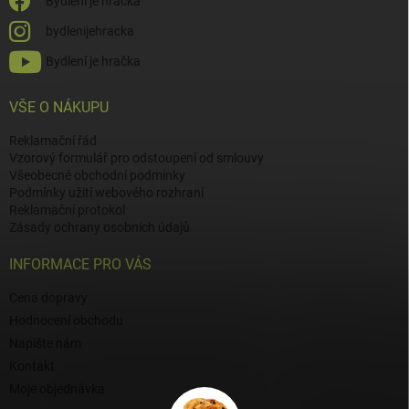
Bydlení je hračka
bydlenijehracka
Bydlení je hračka
VŠE O NÁKUPU
Reklamační řád
Vzorový formulář pro odstoupení od smlouvy
Všeobecné obchodní podmínky
Podmínky užití webového rozhraní
Reklamační protokol
Zásady ochrany osobních údajů
INFORMACE PRO VÁS
Cena dopravy
Hodnocení obchodu
Napište nám
Kontakt
Moje objednávka