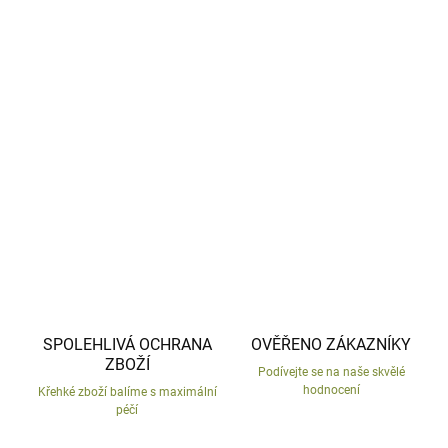
Bílá andělská křídla na zavěšení.
DETAILNÍ INFORMACE
ZEPTAT SE
HLÍDAT
SPOLEHLIVÁ OCHRANA
OVĚŘENO ZÁKAZNÍKY
ZBOŽÍ
Podívejte se na naše skvělé
hodnocení
Křehké zboží balíme s maximální
péčí