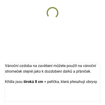
SKLADEM
Andělská křídla velká
z peří
217 Kč
Do košíku
Vánoční ozdoba na zavěšení můžete použít na vánoční
stromeček stejně jako k dozdobení dárků a přáníček.
Křídla jsou
široká 8 cm
+ peříčka, která přesahují obrysy.