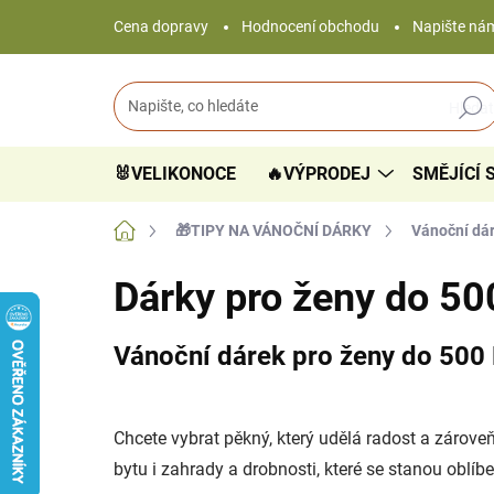
Přejít
Cena dopravy
Hodnocení obchodu
Napište ná
na
obsah
Hledat
🐰VELIKONOCE
🔥VÝPRODEJ
SMĚJÍCÍ 
Domů
🎁TIPY NA VÁNOČNÍ DÁRKY
Vánoční dár
Dárky pro ženy do 50
Vánoční dárek pro ženy do 500
Chcete vybrat pěkný, který udělá radost a zárove
bytu i zahrady a drobnosti, které se stanou oblí