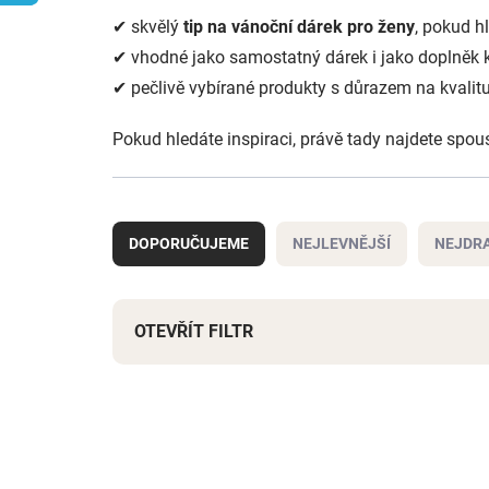
✔ skvělý
tip na vánoční dárek pro ženy
, pokud h
✔ vhodné jako samostatný dárek i jako doplněk k
✔ pečlivě vybírané produkty s důrazem na kvalit
Pokud hledáte inspiraci, právě tady najdete spou
Ř
a
DOPORUČUJEME
NEJLEVNĚJŠÍ
NEJDRA
z
e
n
í
OTEVŘÍT FILTR
p
r
V
o
ý
d
NOVINKA
p
u
i
k