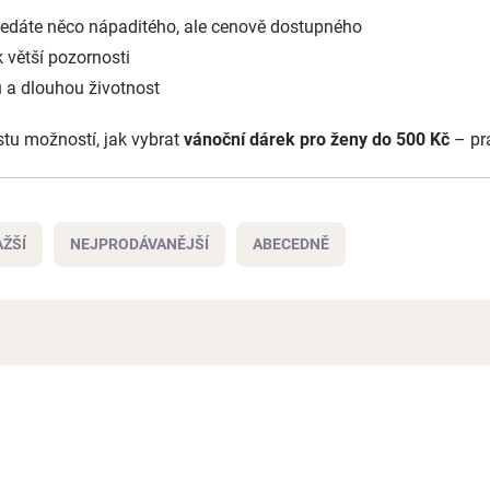
ledáte něco nápaditého, ale cenově dostupného
 větší pozornosti
u a dlouhou životnost
stu možností, jak vybrat
vánoční dárek pro ženy do 500 Kč
– pr
ŽŠÍ
NEJPRODÁVANĚJŠÍ
ABECEDNĚ
NOVINKA