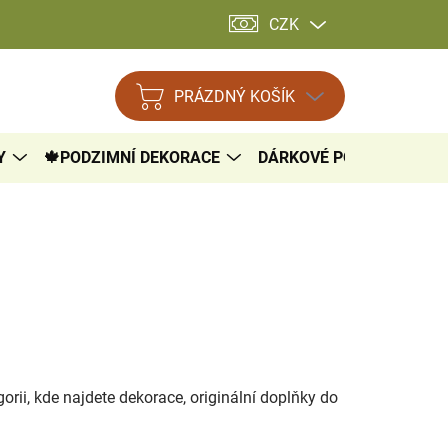
CZK
PRÁZDNÝ KOŠÍK
NÁKUPNÍ
KOŠÍK
Y
🍁PODZIMNÍ DEKORACE
DÁRKOVÉ POUKAZY

rii, kde najdete dekorace, originální doplňky do