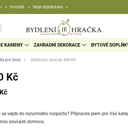
m
Kontakt
Moje objednávka
SE KAMENY
ZAHRADNÍ DEKORACE
BYTOVÉ DOPLŇK
ky pro ženy
Dárky pro ženy do 500 Kč
0 Kč
 Kč
ň se vejde do rozumného rozpočtu? Připravila jsem pro Vás katego
benou součástí domova.