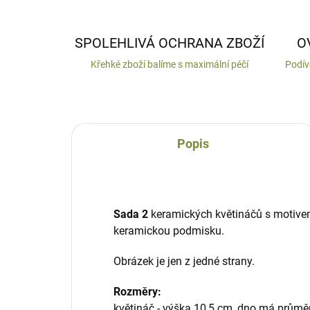
SPOLEHLIVÁ OCHRANA ZBOŽÍ
O
Křehké zboží balíme s maximální péčí
Podív
Popis
Sada 2
keramických květináčů s motivem
keramickou podmisku.
Obrázek je jen z jedné strany.
Rozměry:
květináč - výška 10,5 cm, dno má průměr