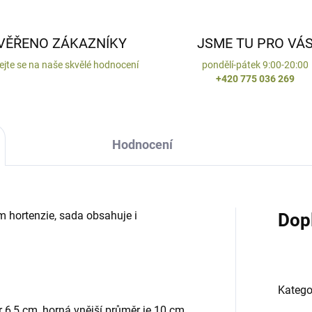
VĚŘENO ZÁKAZNÍKY
JSME TU PRO VÁ
ejte se na naše skvělé hodnocení
pondělí-pátek 9:00-20:00
+420 775 036 269
Hodnocení
 hortenzie, sada obsahuje i
Dop
Katego
 6,5 cm, horná vnější průměr je 10 cm.