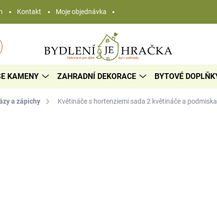
m
Kontakt
Moje objednávka
SE KAMENY
ZAHRADNÍ DEKORACE
BYTOVÉ DOPLŇK
vázy a zápichy
Květináče s hortenziemi sada
2 květináče a podmiska
347 Kč
242 K
Měrná
121 Kč / 1 ks
cena:
SKLADEM