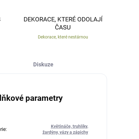
S
DEKORACE, KTERÉ ODOLAJÍ
ČASU
Dekorace, které nestárnou
Diskuze
lňkové parametry
Květináče, truhlíky,
rie
:
žardýny, vázy a zápichy