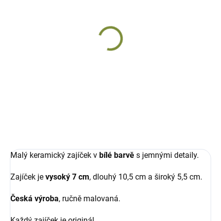
SKLADEM
SKLADEM
Zajíček keramický Biny
Zajíček keramický
Darkyn
ručně malovaný
ručně malovaný
301 Kč
301 Kč
Do košíku
Do košíku
Malý keramický zajíček v
bílé barvě
s jemnými detaily.
Zajíček je
vysoký 7 cm
, dlouhý 10,5 cm a široký 5,5 cm.
Česká výroba
, ručně malovaná.
Každý zajíček je originál.