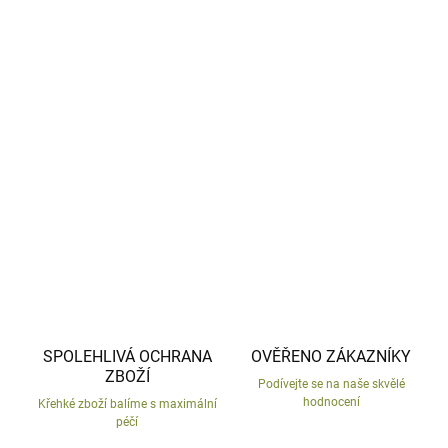
−
+
Přidat do košíku
Malý keramický, ručně malovaný králíček.
Česká výroba, ručně malované.
DETAILNÍ INFORMACE
ZEPTAT SE
HLÍDAT
SPOLEHLIVÁ OCHRANA
OVĚŘENO ZÁKAZNÍKY
ZBOŽÍ
Podívejte se na naše skvělé
hodnocení
Křehké zboží balíme s maximální
péčí