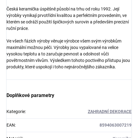
Česká keramička úspěšně působí na trhu od roku 1992. Její
výrobky vynikají prvotřídní kvalitou a perfektním provedením, ve
kterém se odráží použití špičkových surovin a především precizní
ruční práce.
Ve všech fázích výroby věnuje výrobce všem svým výrobkům
maximální možnou péči. Výrobky jsou vypalované na velice
vysokou teplotu a to zaručuje pevnost a odolnost vůči
povětrnostním vlivům. Výsledkem tohoto poctivého přístupu jsou
produkty, které uspokojí i toho nejnáročnějšího zákazníka.
Doplňkové parametry
Kategorie
:
ZAHRADNÍ DEKORACE
EAN
:
8594063007219