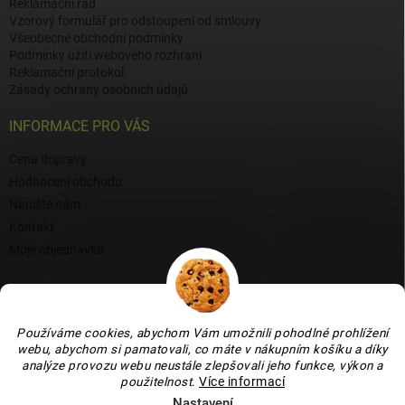
Reklamační řád
Vzorový formulář pro odstoupení od smlouvy
Všeobecné obchodní podmínky
Podmínky užití webového rozhraní
Reklamační protokol
Zásady ochrany osobních údajů
INFORMACE PRO VÁS
Cena dopravy
Hodnocení obchodu
Napište nám
Kontakt
Moje objednávka
BLOG
Proč si vybrat naši keramiku?
Používáme cookies, abychom Vám umožnili pohodlné prohlížení
webu, abychom si pamatovali, co máte v nákupním košíku a díky
Jak vybrat vánoční venkovní dekoraci: tipy a inspirace
analýze provozu webu neustále zlepšovali jeho funkce, výkon a
Co dokážou vaječné skořápky v zahradě, květináči i na balkoně
použitelnost
.
Více informací
Nastavení