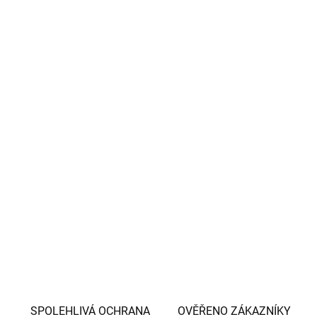
−
+
Přidat do košíku
Dekorační anděl se srdíčkem z polyresinu
Rozměry: 10 x 7 x 25 cm
Barva: bílá, stříbrná
DETAILNÍ INFORMACE
ZEPTAT SE
HLÍDAT
SPOLEHLIVÁ OCHRANA
OVĚŘENO ZÁKAZNÍKY