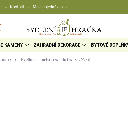
m
Kontakt
Moje objednávka
SE KAMENY
ZAHRADNÍ DEKORACE
BYTOVÉ DOPLŇK
korace
Květina s umělou levandulí
na zavěšení
99 Kč
59 Kč
/ k
Měrná
SKLADEM
cena:
−
+