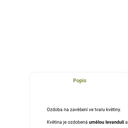
Srdce z umělé levandule
na pověšení
129 Kč
Do košíku
Popis
Ozdoba na zavěšení ve tvaru květiny.
Květina je ozdobená
umělou levandulí
a