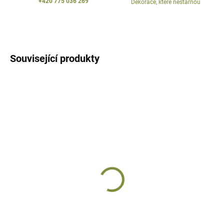
+420 775 036 269
Dekorace, které nestárnou
Související produkty
AKCE
SKLADEM
Samolepky svítící ve tmě
dýně
46 Kč