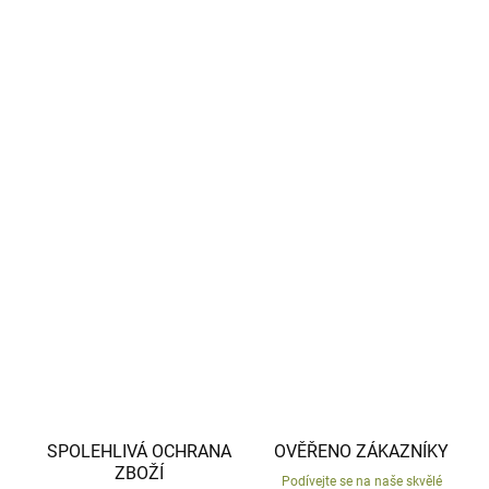
−
+
Přidat do košíku
Chcete si letos užít kouzelné Vánoce plné hřejivé
atmosféry, ale chybí vám ta pravá dekorace?
Postavte si rozsvícenou vesničku podle svého vkusu. Pak
už jen stačí přidat vánoční ozdoby a atmosféra je tady.
DETAILNÍ INFORMACE
ZEPTAT SE
HLÍDAT
SPOLEHLIVÁ OCHRANA
OVĚŘENO ZÁKAZNÍKY
ZBOŽÍ
Podívejte se na naše skvělé