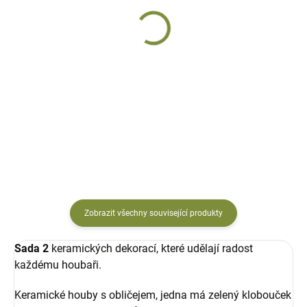
DODÁNÍ DO 10 DNŮ
Zahradní dekorace
Houba Zoe s úsměvem
houba s obličejem
644 Kč
Amanitka
keramická
644 Kč
Do košíku
Do košíku
Zobrazit všechny související produkty
Sada 2
keramických dekorací, které udělají radost
každému houbaři.
Keramické houby s obličejem, jedna má zelený klobouček