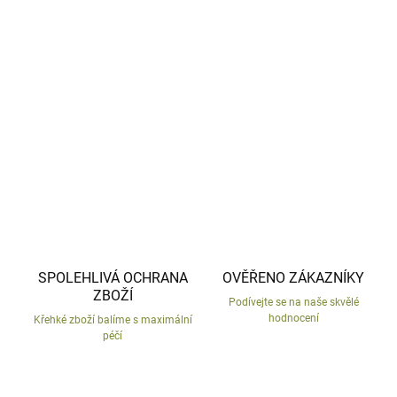
−
+
Přidat do košíku
Keramické houby z povětrnostně odolné keramiky.
DETAILNÍ INFORMACE
ZEPTAT SE
HLÍDAT
SPOLEHLIVÁ OCHRANA
OVĚŘENO ZÁKAZNÍKY
ZBOŽÍ
Podívejte se na naše skvělé
hodnocení
Křehké zboží balíme s maximální
péčí