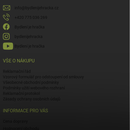
info
@
bydlenijehracka.cz
+420 775 036 269
Bydlení je hračka
bydlenijehracka
Bydlení je hračka
VŠE O NÁKUPU
Reklamační řád
Vzorový formulář pro odstoupení od smlouvy
Všeobecné obchodní podmínky
Podmínky užití webového rozhraní
Reklamační protokol
Zásady ochrany osobních údajů
INFORMACE PRO VÁS
Cena dopravy
Hodnocení obchodu