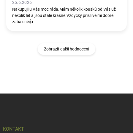
25.6.2026
Nakupuji u Vás moc ráda.Mám několik kousků od Vás už
několik let a jsou stále krásné.Vždycky přišli velmi dobře
zabalené👍
Zobrazit další hodnocení
Z
á
p
a
t
í
KONTAKT