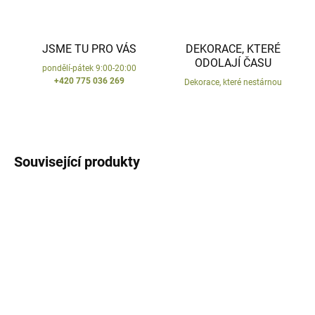
JSME TU PRO VÁS
DEKORACE, KTERÉ
ODOLAJÍ ČASU
pondělí-pátek 9:00-20:00
+420 775 036 269
Dekorace, které nestárnou
Související produkty
VYROBENO V ČR
VYROBENO V ČR
DODÁNÍ DO 10 DNŮ