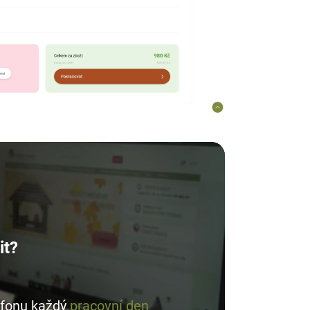
it?
lefonu každý
pracovní den