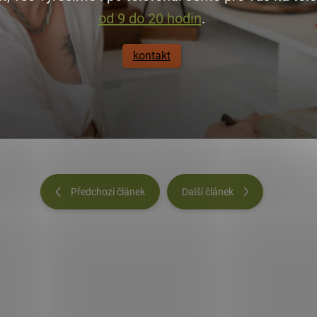
od 9 do 20 hodin
.
kontakt
Předchozí článek
Další článek