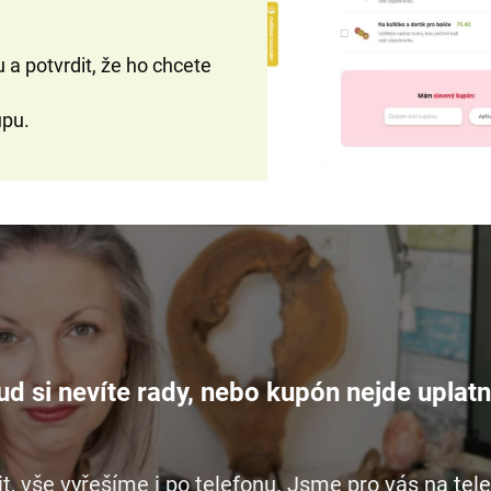
 a potvrdit, že ho chcete
pu.
d si nevíte rady, nebo kupón nejde uplatn
t, vše vyřešíme i po telefonu. Jsme pro vás na te