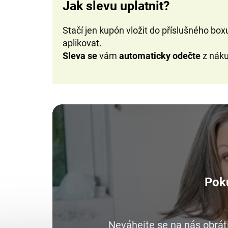
Jak slevu uplatnit?
Stačí jen kupón vložit do příslušného boxu
aplikovat.
Sleva se
vám
automaticky odečte
z náku
Poku
Neváhejte se na nás obráti