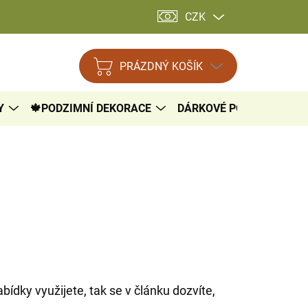
CZK
PRÁZDNÝ KOŠÍK
NÁKUPNÍ
KOŠÍK
Y
🍁PODZIMNÍ DEKORACE
DÁRKOVÉ POUKAZY

abídky využijete, tak se v článku dozvíte,