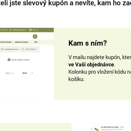
eli jste slevový kupón a nevíte, kam ho za
Kam s ním?
V mailu najdete kupón, kte
ve
Vaší
objednávce
.
Kolonku pro vložení kódu n
košíku.