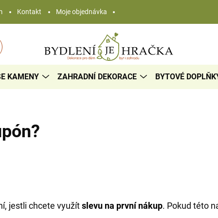
m
Kontakt
Moje objednávka
SE KAMENY
ZAHRADNÍ DEKORACE
BYTOVÉ DOPLŇK
upón?
, jestli chcete využít
slevu na první nákup
. Pokud této n