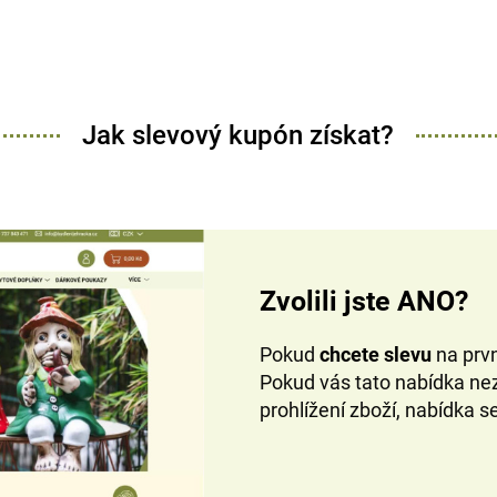
Jak slevový kupón získat?
Zvolili jste ANO?
Pokud
chcete slevu
na prv
Pokud vás tato nabídka nez
prohlížení zboží, nabídka s