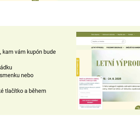
l, kam vám kupón bude
ořádku
 písmenku nebo
ké tlačítko a během