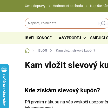
Přejít
Cena dopravy
Hodnocení obchodu
Napište ná
na
obsah
Hledat
🐰VELIKONOCE
🔥VÝPRODEJ
SMĚJÍCÍ 
Domů
BLOG
Kam vložit slevový kupón?
Kam vložit slevový k
Kde získám slevový kupón?
Při prvním nákupu na vás vyskočí upozornění
jak postupovat.