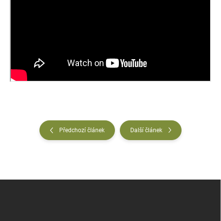
Předchozí článek
Další článek
Z
á
p
a