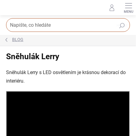
Přejít
na
obsah
Hledat
BLOG
Sněhulák Lerry
Sněhulák Lerry s LED osvětlením je krásnou dekorací do
interiéru.