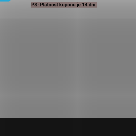
PS: Platnost kupónu je 14 dní.
Z
á
p