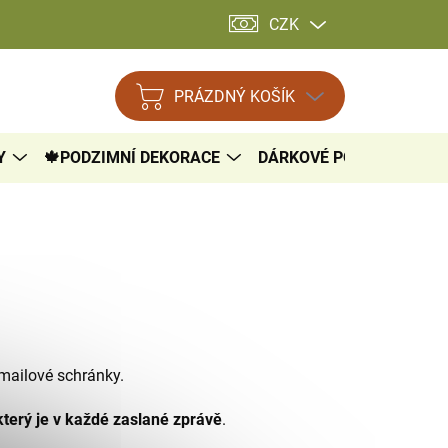
CZK
PRÁZDNÝ KOŠÍK
NÁKUPNÍ
KOŠÍK
Y
🍁PODZIMNÍ DEKORACE
DÁRKOVÉ POUKAZY

-mailové schránky.
terý je v každé zaslané zprávě
.