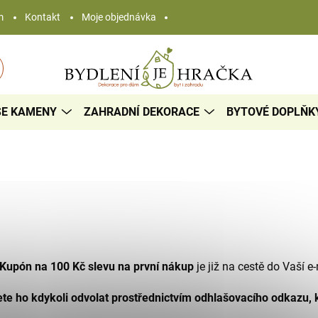
m
Kontakt
Moje objednávka
SE KAMENY
ZAHRADNÍ DEKORACE
BYTOVÉ DOPLŇK
Kupón na 100 Kč slevu na první nákup
je již na cestě do Vaší e
te ho kdykoli odvolat prostřednictvím odhlašovacího odkazu, k