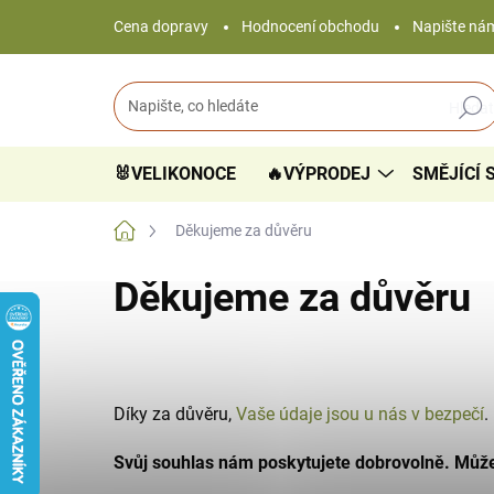
Přejít
Cena dopravy
Hodnocení obchodu
Napište ná
na
obsah
Hledat
🐰VELIKONOCE
🔥VÝPRODEJ
SMĚJÍCÍ 
Domů
Děkujeme za důvěru
Děkujeme za důvěru
Díky za důvěru,
Vaše údaje jsou u nás v bezpečí
.
Svůj souhlas nám poskytujete dobrovolně.
Může