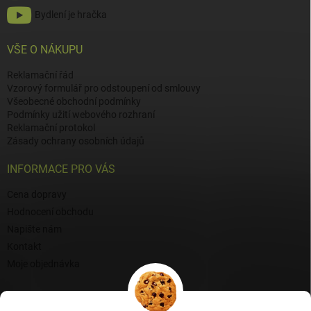
Bydlení je hračka
VŠE O NÁKUPU
Reklamační řád
Vzorový formulář pro odstoupení od smlouvy
Všeobecné obchodní podmínky
Podmínky užití webového rozhraní
Reklamační protokol
Zásady ochrany osobních údajů
INFORMACE PRO VÁS
Cena dopravy
Hodnocení obchodu
Napište nám
Kontakt
Moje objednávka
BLOG