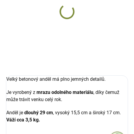
DODÁNÍ DO 15 DNŮ
Anděl ležící
betonový
1 699 Kč
Do košíku
Velký betonový anděl má plno jemných detailů.
Je vyrobený z
mrazu odolného materiálu
, díky čemuž
může trávit venku celý rok.
Anděl je
dlouhý 29 cm
, vysoký 15,5 cm a široký 17 cm.
Váží cca 3,5 kg.