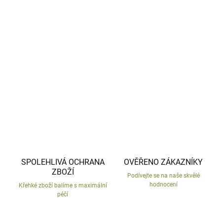
Anděl z mrazu odolného betonu.
Socha s jemnými detaily.
DETAILNÍ INFORMACE
ZEPTAT SE
HLÍDAT
SPOLEHLIVÁ OCHRANA
OVĚŘENO ZÁKAZNÍKY
ZBOŽÍ
Podívejte se na naše skvělé
hodnocení
Křehké zboží balíme s maximální
péčí