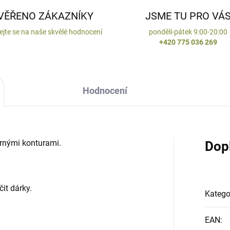
VĚŘENO ZÁKAZNÍKY
JSME TU PRO VÁ
ejte se na naše skvělé hodnocení
pondělí-pátek 9:00-20:00
+420 775 036 269
Hodnocení
brnými konturami.
Dop
it dárky.
Katego
EAN
: