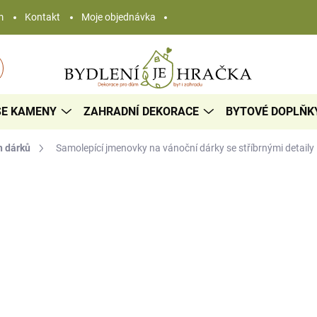
m
Kontakt
Moje objednávka
SE KAMENY
ZAHRADNÍ DEKORACE
BYTOVÉ DOPLŇK
h dárků
Samolepící jmenovky na vánoční dárky
se stříbrnými detaily
29 Kč
/ ks
Měrná
SKLADEM
cena:
−
+