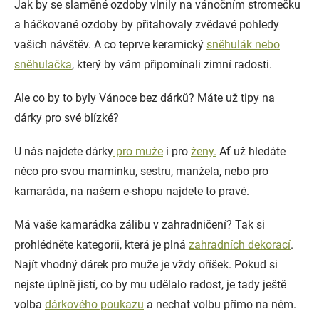
Jak by se slaměné ozdoby vlnily na vánočním stromečku
a háčkované ozdoby by přitahovaly zvědavé pohledy
vašich návštěv. A co teprve keramický
sněhulák nebo
sněhulačka
, který by vám připomínali zimní radosti.
Ale co by to byly Vánoce bez dárků? Máte už tipy na
dárky pro své blízké?
U nás najdete dárky
pro muže
i pro
ženy.
Ať už hledáte
něco pro svou maminku, sestru, manžela, nebo pro
kamaráda, na našem e-shopu najdete to pravé.
Má vaše kamarádka zálibu v zahradničení? Tak si
prohlédněte kategorii, která je plná
zahradních dekorací
.
Najít vhodný dárek pro muže je vždy oříšek. Pokud si
nejste úplně jistí, co by mu udělalo radost, je tady ještě
volba
dárkového poukazu
a nechat volbu přímo na něm.