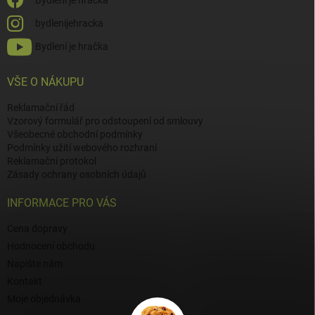
Bydlení je hračka
bydlenijehracka
Bydlení je hračka
VŠE O NÁKUPU
Reklamační řád
Vzorový formulář pro odstoupení od smlouvy
Všeobecné obchodní podmínky
Podmínky užití webového rozhraní
Reklamační protokol
Zásady ochrany osobních údajů
INFORMACE PRO VÁS
Cena dopravy
Hodnocení obchodu
Napište nám
Kontakt
Moje objednávka