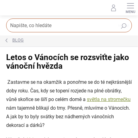
Přejít
na
obsah
Hledat
BLOG
Letos o Vánocích se rozsviťte jako
vánoční hvězda
Zastavme se na okamžik a ponořme se do té nejkrásnější
doby roku. Čas, kdy se topení rozjede na plné obrátky,
vůně skořice se šíří po celém domě a
světla na stromečku
nám tajemně blikají do tmy. Přesně, mluvíme o Vánocích.
A jak by to byly svátky bez nádherných vánočních
dekorací a dárků?