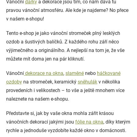
Vánoční
dárky
a dekorace jsou tím, co nám dává tu
pravou vánoční atmosféru. Ale kde je najdeme? No přece
v našem e-shopu!
Tento e-shop je jako vánoční stromeček plný lesklých
ozdob a šustivých balíčků. Z každého rohu září něco
výjimečného a originálního. A nejlepší na tom je, že vše
můžete mít doma jen na pár kliknutí.
Vánoční
dekorace na okna
,
slaměné
nebo
háčkované
ozdoby
na stromeček, keramický
sněhulák
v několika
provedeních i velikostech – to vše a ještě mnohem více
naleznete na našem e-shopu.
Představte si, jak by vaše okna mohla zářit krásou
vánočních dekorací jakými jsou
fólie na okna
, díky kterým
rychle a jednoduše vyzdobíte každé okno v domácnosti.