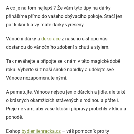
A co je na tom nejlepší? Že vám tyto tipy na dárky
přinášíme přímo do vašeho obývacího pokoje. Stačí jen
pár kliknutí a vy máte dárky vyřešeny.
Vánoční dárky a
dekorace
z našeho e-shopu vás
dostanou do vánočního zdobení s chutí a stylem.
Tak neváhejte a připojte se k nám v této magické době
roku. Vyberte si z naší široké nabídky a udělejte své
Vánoce nezapomenutelnými.
A pamatujte, Vánoce nejsou jen o dárcích a jídle, ale také
o krásných okamžicích strávených s rodinou a přáteli.
Přejeme vám, aby vaše letošní přípravy proběhly v klidu a
pohodě.
E-shop
bydlenijehracka.cz
– váš pomocník pro ty