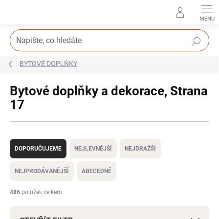
Přejít
na
obsah
Hledat
BYTOVÉ DOPLŇKY
Bytové doplňky a dekorace
, Strana
17
Ř
a
DOPORUČUJEME
NEJLEVNĚJŠÍ
NEJDRAŽŠÍ
z
e
NEJPRODÁVANĚJŠÍ
ABECEDNĚ
n
í
486
položek celkem
p
r