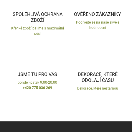
n
r
v
í
SPOLEHLIVÁ OCHRANA
OVĚŘENO ZÁKAZNÍKY
k
ZBOŽÍ
y
Podívejte se na naše skvělé
v
hodnocení
Křehké zboží balíme s maximální
ý
péčí
p
i
s
u
JSME TU PRO VÁS
DEKORACE, KTERÉ
ODOLAJÍ ČASU
pondělí-pátek 9:00-20:00
+420 775 036 269
Dekorace, které nestárnou
Z
á