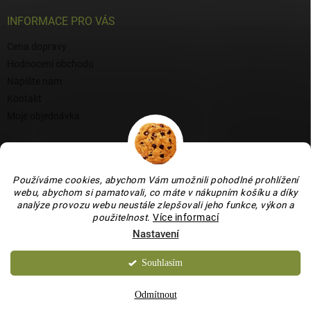
INFORMACE PRO VÁS
Cena dopravy
Hodnocení obchodu
Napište nám
Kontakt
Moje objednávka
BLOG
Proč si vybrat naši keramiku?
Používáme cookies, abychom Vám umožnili pohodlné prohlížení
webu, abychom si pamatovali, co máte v nákupním košíku a díky
Jak vybrat vánoční venkovní dekoraci: tipy a inspirace
analýze provozu webu neustále zlepšovali jeho funkce, výkon a
Co dokážou vaječné skořápky v zahradě, květináči i na balkoně
použitelnost
.
Více informací
Nastavení
Souhlasím
Copyright 2026
Bydlení je hračka
. Všechna práva vyhrazena.
Upravit
nastavení cookies
Odmítnout
Vytvořil Shoptet