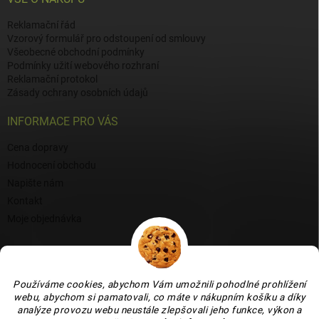
Reklamační řád
Vzorový formulář pro odstoupení od smlouvy
Všeobecné obchodní podmínky
Podmínky užití webového rozhraní
Reklamační protokol
Zásady ochrany osobních údajů
INFORMACE PRO VÁS
Cena dopravy
Hodnocení obchodu
Napište nám
Kontakt
Moje objednávka
BLOG
Proč si vybrat naši keramiku?
Používáme cookies, abychom Vám umožnili pohodlné prohlížení
Jak vybrat vánoční venkovní dekoraci: tipy a inspirace
webu, abychom si pamatovali, co máte v nákupním košíku a díky
analýze provozu webu neustále zlepšovali jeho funkce, výkon a
Co dokážou vaječné skořápky v zahradě, květináči i na balkoně