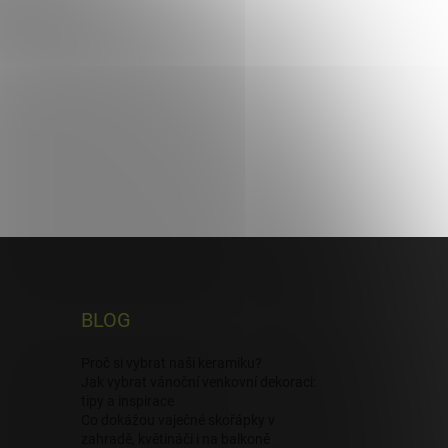
BLOG
Proč si vybrat naši keramiku?
Jak vybrat vánoční venkovní dekoraci:
tipy a inspirace
Co dokážou vaječné skořápky v
zahradě, květináči i na balkoně