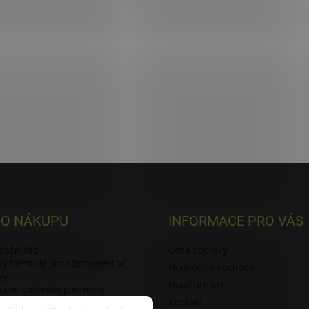
 O NÁKUPU
INFORMACE PRO VÁS
mační řád
Cena dopravy
ý formulář pro odstoupení od
Hodnocení obchodu
vy
Napište nám
ecné obchodní podmínky
Kontakt
ky užití webového rozhraní