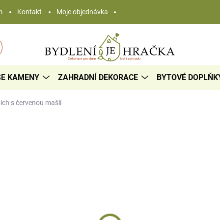
m
Kontakt
Moje objednávka
SE KAMENY
ZAHRADNÍ DEKORACE
BYTOVÉ DOPLŇK
pich
s červenou mašlí
19 Kč
/ ks
Měrná
SKLADEM
cena:
−
+