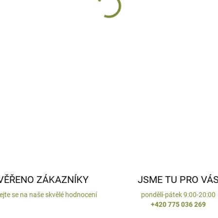
Slaměný dekorativní zápich 
DETAILNÍ INFORMACE
ZEPTAT SE
HLÍDAT
VĚŘENO ZÁKAZNÍKY
JSME TU PRO VÁ
ejte se na naše skvělé hodnocení
pondělí-pátek 9:00-20:00
+420 775 036 269