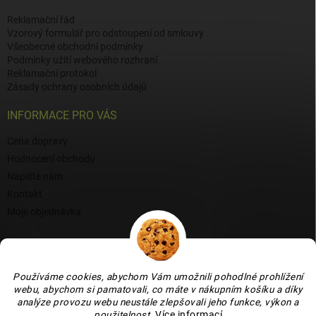
Reklamační řád
Vzorový formulář pro odstoupení od smlouvy
Všeobecné obchodní podmínky
Podmínky užití webového rozhraní
Reklamační protokol
Zásady ochrany osobních údajů
INFORMACE PRO VÁS
Cena dopravy
Hodnocení obchodu
Napište nám
Kontakt
Moje objednávka
BLOG
Proč si vybrat naši keramiku?
Používáme cookies, abychom Vám umožnili pohodlné prohlížení
webu, abychom si pamatovali, co máte v nákupním košíku a díky
Jak vybrat vánoční venkovní dekoraci: tipy a inspirace
analýze provozu webu neustále zlepšovali jeho funkce, výkon a
Co dokážou vaječné skořápky v zahradě, květináči i na balkoně
použitelnost
.
Více informací