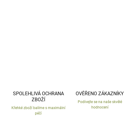
−
+
Přidat do košíku
Sněhová koule z jemného plyše.
DETAILNÍ INFORMACE
ZEPTAT SE
HLÍDAT
SPOLEHLIVÁ OCHRANA
OVĚŘENO ZÁKAZNÍKY
ZBOŽÍ
Podívejte se na naše skvělé
hodnocení
Křehké zboží balíme s maximální
péčí