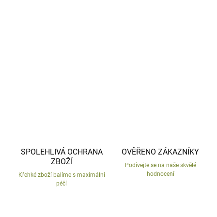
−
+
Přidat do košíku
Třpytivá vánoční samo lepící dekorace.
DETAILNÍ INFORMACE
ZEPTAT SE
HLÍDAT
SPOLEHLIVÁ OCHRANA
OVĚŘENO ZÁKAZNÍKY
ZBOŽÍ
Podívejte se na naše skvělé
hodnocení
Křehké zboží balíme s maximální
péčí