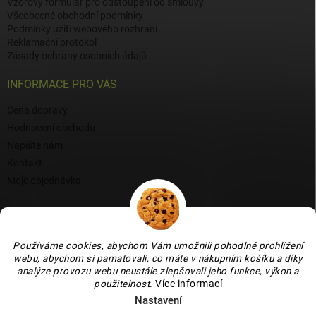
Vzorový formulář pro odstoupení od smlouvy
Všeobecné obchodní podmínky
Podmínky užití webového rozhraní
Reklamační protokol
Zásady ochrany osobních údajů
INFORMACE PRO VÁS
Cena dopravy
Hodnocení obchodu
Napište nám
Kontakt
Moje objednávka
BLOG
Proč si vybrat naši keramiku?
Používáme cookies, abychom Vám umožnili pohodlné prohlížení
Jak vybrat vánoční venkovní dekoraci: tipy a inspirace
webu, abychom si pamatovali, co máte v nákupním košíku a díky
analýze provozu webu neustále zlepšovali jeho funkce, výkon a
Co dokážou vaječné skořápky v zahradě, květináči i na balkoně
použitelnost
.
Více informací
Nastavení