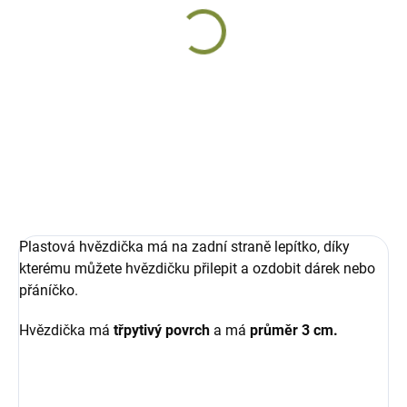
Vánoční přízdoba
Vánoční přízdoba
stromeček
hvězdička
s lepícím terčíkem
s lepícím terčíkem
8 Kč
8 Kč
Do košíku
Do košíku
Plastová hvězdička má na zadní straně lepítko, díky
kterému můžete hvězdičku přilepit a ozdobit dárek nebo
přáníčko.
Hvězdička má
třpytivý povrch
a má
průměr 3 cm.