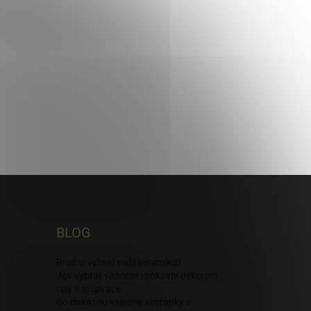
BLOG
Proč si vybrat naši keramiku?
Jak vybrat vánoční venkovní dekoraci:
tipy a inspirace
Co dokážou vaječné skořápky v