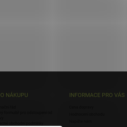
 O NÁKUPU
INFORMACE PRO VÁS
mační řád
Cena dopravy
ý formulář pro odstoupení od
Hodnocení obchodu
vy
Napište nám
ecné obchodní podmínky