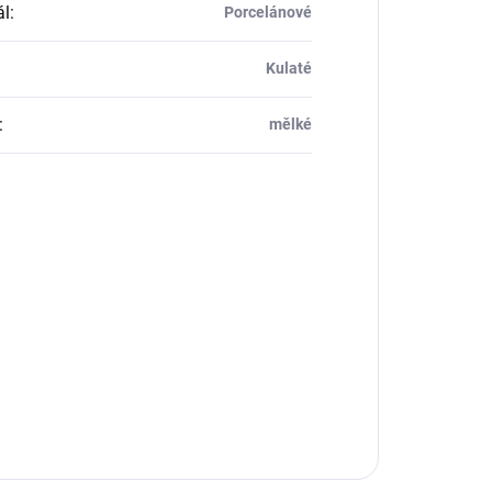
ál
:
Porcelánové
Kulaté
:
mělké