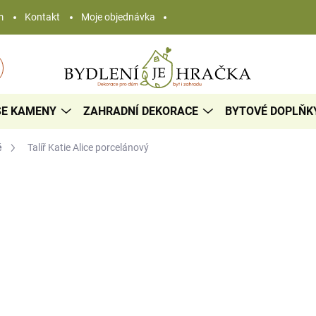
m
Kontakt
Moje objednávka
SE KAMENY
ZAHRADNÍ DEKORACE
BYTOVÉ DOPLŇK
ě
Talíř Katie Alice
porcelánový
239 Kč
179 K
Měrná
SKLADEM
cena:
−
+