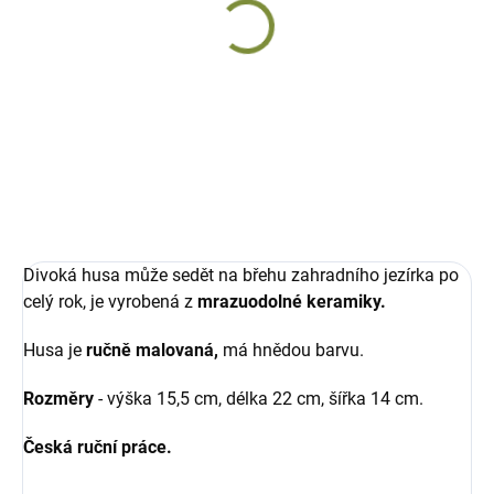
Divoká husa Frankie
Divoká husa Vito
keramická
keramická
677 Kč
677 Kč
Do košíku
Do košíku
Divoká husa může sedět na břehu zahradního jezírka po
celý rok, je vyrobená z
mrazuodolné keramiky.
Husa je
ručně malovaná,
má hnědou barvu.
Rozměry
- výška 15,5 cm, délka 22 cm, šířka 14 cm.
Česká ruční práce.