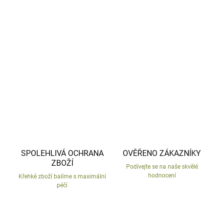
−
+
Přidat do košíku
Sedící husa z mrazu odolné keramiky.
DETAILNÍ INFORMACE
ZEPTAT SE
HLÍDAT
SPOLEHLIVÁ OCHRANA
OVĚŘENO ZÁKAZNÍKY
ZBOŽÍ
Podívejte se na naše skvělé
hodnocení
Křehké zboží balíme s maximální
péčí