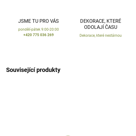
JSME TU PRO VÁS
DEKORACE, KTERÉ
ODOLAJÍ ČASU
pondělí-pátek 9:00-20:00
+420 775 036 269
Dekorace, které nestárnou
Související produkty
VYROBENO V ČR
VYROBENO V ČR
DODÁNÍ DO 10 DNŮ
DODÁNÍ DO 10 DNŮ