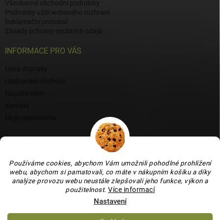
Všeobecné obchodní podmínky
Podmínky užití webového rozhraní
Reklamační protokol
Zásady ochrany osobních údajů
INFORMACE PRO VÁS
Cena dopravy
Hodnocení obchodu
Napište nám
Kontakt
Moje objednávka
BLOG
Proč si vybrat naši keramiku?
Používáme cookies, abychom Vám umožnili pohodlné prohlížení
Jak vybrat vánoční venkovní dekoraci: tipy a inspirace
webu, abychom si pamatovali, co máte v nákupním košíku a díky
analýze provozu webu neustále zlepšovali jeho funkce, výkon a
Co dokážou vaječné skořápky v zahradě, květináči i na balkoně
použitelnost
.
Více informací
Nastavení