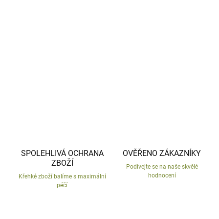
−
+
Přidat do košíku
Stojan na pastelky, s dětským motivem.
DETAILNÍ INFORMACE
ZEPTAT SE
HLÍDAT
SPOLEHLIVÁ OCHRANA
OVĚŘENO ZÁKAZNÍKY
ZBOŽÍ
Podívejte se na naše skvělé
hodnocení
Křehké zboží balíme s maximální
péčí