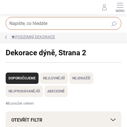
Přejít
na
obsah
Hledat
🍁PODZIMNÍ DEKORACE
Dekorace dýně
, Strana 2
Ř
a
DOPORUČUJEME
NEJLEVNĚJŠÍ
NEJDRAŽŠÍ
z
e
NEJPRODÁVANĚJŠÍ
ABECEDNĚ
n
í
40
položek celkem
p
r
OTEVŘÍT FILTR
o