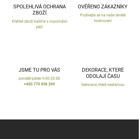
v
í
SPOLEHLIVÁ OCHRANA
OVĚŘENO ZÁKAZNÍKY
k
ZBOŽÍ
y
Podívejte se na naše skvělé
v
hodnocení
Křehké zboží balíme s maximální
ý
péčí
p
i
s
u
JSME TU PRO VÁS
DEKORACE, KTERÉ
ODOLAJÍ ČASU
pondělí-pátek 9:00-20:00
+420 775 036 269
Dekorace, které nestárnou
Z
á
p