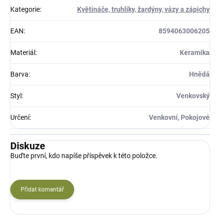
Kategorie
:
Květináče, truhlíky, žardýny, vázy a zápichy
EAN
:
8594063006205
Materiál
:
Keramika
Barva
:
Hnědá
Styl
:
Venkovský
Určení
:
Venkovní, Pokojové
Diskuze
Buďte první, kdo napíše příspěvek k této položce.
Přidat komentář