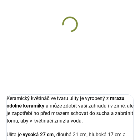
SKLADEM
Zahradní dekorace
květináč Ulitka
keramický
777 Kč
Do košíku
Keramický květináč ve tvaru ulity je vyrobený z
mrazu
odolné keramiky
a může zdobit vaši zahradu i v zimě, ale
je zapotřebí ho před mrazem schovat do sucha a zabránit
tomu, aby v květináči zmrzla voda.
Ulita je
vysoká 27 cm,
dlouhá 31 cm, hluboká 17 cm a