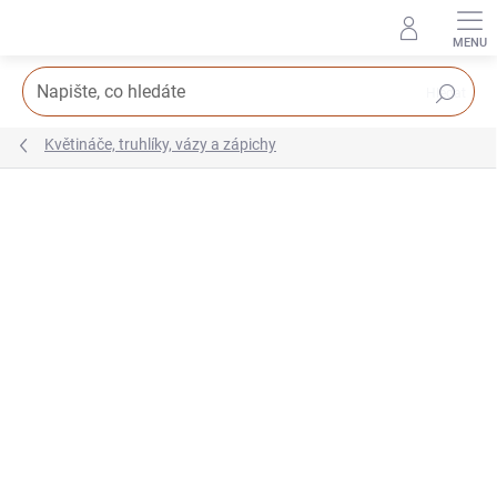
Přejít
na
obsah
Hledat
Květináče, truhlíky, vázy a zápichy
Podrobnosti hodnocení
Neohodnoceno
VYROBENO V ČR