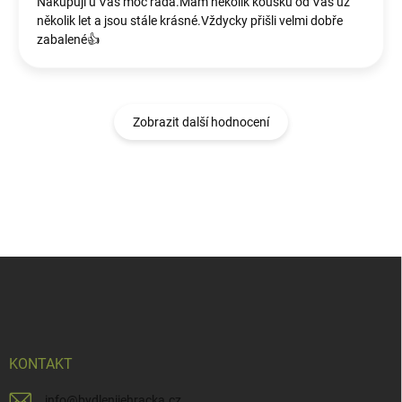
Nakupuji u Vás moc ráda.Mám několik kousků od Vás už
několik let a jsou stále krásné.Vždycky přišli velmi dobře
zabalené👍
Zobrazit další hodnocení
Z
á
p
a
t
í
KONTAKT
info
@
bydlenijehracka.cz