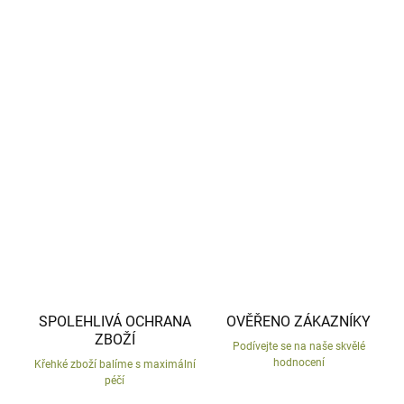
−
+
Přidat do košíku
Netradiční keramický květináč.
Česká ruční práce s letitou tradicí.
DETAILNÍ INFORMACE
ZEPTAT SE
HLÍDAT
SPOLEHLIVÁ OCHRANA
OVĚŘENO ZÁKAZNÍKY
ZBOŽÍ
Podívejte se na naše skvělé
hodnocení
Křehké zboží balíme s maximální
péčí