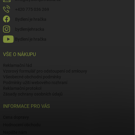
+420 775 036 269
Bydlení je hračka
bydlenijehracka
Bydlení je hračka
VŠE O NÁKUPU
Reklamační řád
Vzorový formulář pro odstoupení od smlouvy
Všeobecné obchodní podmínky
Podmínky užití webového rozhraní
Reklamační protokol
Zásady ochrany osobních údajů
INFORMACE PRO VÁS
Cena dopravy
Hodnocení obchodu
Napište nám