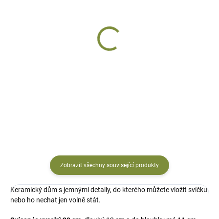
SKLADEM
DODÁNÍ DO 15 DNŮ
Svícen domek
Keramický kostel svícen
keramický
hnědý
492 Kč
492 Kč
Do košíku
Do košíku
Zobrazit všechny související produkty
Keramický dům s jemnými detaily, do kterého můžete vložit svíčku
nebo ho nechat jen volně stát.