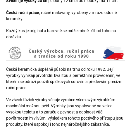
Svícen je vysoký 20 cm
, dlouhý 12 cm a do hloubky má 11 cm.
Česká ruční práce
, ručně malovaný, vyrobený z mrazu odolné
keramiky.
Každý kus je originál a barevně se může mírně lišit od toho na
obrázku.
Česká keramička úspěšně působí na trhu od roku 1992. Její
výrobky vynikají prvotřídní kvalitou a perfektním provedením, ve
kterém se odráží použití špičkových surovin a především precizní
ruční práce.
Ve všech fázích výroby věnuje výrobce všem svým výrobkům
maximální možnou péči. Výrobky jsou vypalované na velice
vysokou teplotu a to zaručuje pevnost a odolnost vůči
povětrnostním vlivům. Výsledkem tohoto poctivého přístupu jsou
produkty, které uspokojí i toho nejnáročnějšího zákazníka.