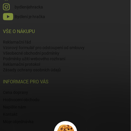
bydlenijehracka
Bydlení je hračka
VŠE O NÁKUPU
Reklamační řád
Vzorový formulář pro odstoupení od smlouvy
Všeobecné obchodní podmínky
Podmínky užití webového rozhraní
Reklamační protokol
Zásady ochrany osobních údajů
INFORMACE PRO VÁS
Cena dopravy
Hodnocení obchodu
Napište nám
Kontakt
Moje objednávka