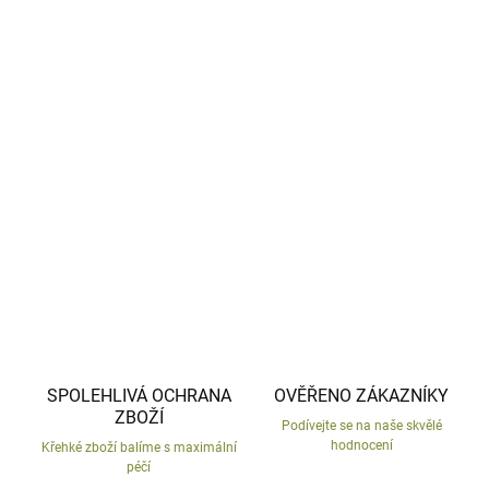
−
+
Přidat do košíku
Keramický domeček svícen.
DETAILNÍ INFORMACE
ZEPTAT SE
HLÍDAT
SPOLEHLIVÁ OCHRANA
OVĚŘENO ZÁKAZNÍKY
ZBOŽÍ
Podívejte se na naše skvělé
hodnocení
Křehké zboží balíme s maximální
péčí