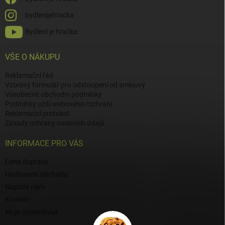
bydlenijehracka
Bydlení je hračka
VŠE O NÁKUPU
Reklamační řád
Vzorový formulář pro odstoupení od smlouvy
Všeobecné obchodní podmínky
Podmínky užití webového rozhraní
Reklamační protokol
Zásady ochrany osobních údajů
INFORMACE PRO VÁS
Cena dopravy
Hodnocení obchodu
Napište nám
Kontakt
Moje objednávka