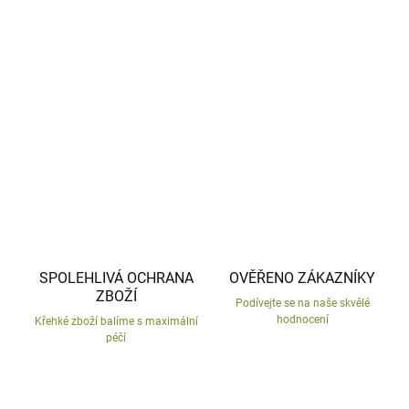
Sada 5 vánočních skleněných ozdob.
DETAILNÍ INFORMACE
ZEPTAT SE
HLÍDAT
SPOLEHLIVÁ OCHRANA
OVĚŘENO ZÁKAZNÍKY
ZBOŽÍ
Podívejte se na naše skvělé
hodnocení
Křehké zboží balíme s maximální
péčí