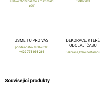
hodnocení
Křehké zboží balíme s maximální
péčí
JSME TU PRO VÁS
DEKORACE, KTERÉ
ODOLAJÍ ČASU
pondělí-pátek 9:00-20:00
+420 775 036 269
Dekorace, které nestárnou
Související produkty
VYROBENO V ČR