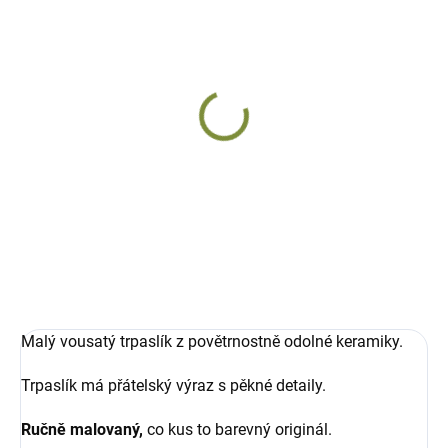
SKLADEM
Trpaslík Štefánek
keramický, vysoký 18 cm
463 Kč
Do košíku
Malý vousatý trpaslík z povětrnostně odolné keramiky.
Trpaslík má přátelský výraz s pěkné detaily.
Ručně malovaný,
co kus to barevný originál.