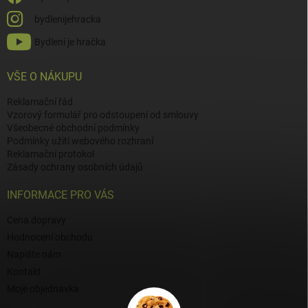
bydlenijehracka
Bydlení je hračka
VŠE O NÁKUPU
Reklamační řád
Vzorový formulář pro odstoupení od smlouvy
Všeobecné obchodní podmínky
Podmínky užití webového rozhraní
Reklamační protokol
Zásady ochrany osobních údajů
INFORMACE PRO VÁS
Cena dopravy
Hodnocení obchodu
Napište nám
Kontakt
Moje objednávka