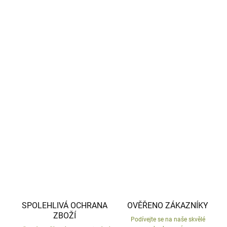
−
+
Přidat do košíku
Malý keramický trpaslík na zahradu, skalku nebo okenní
parapet mezi květináče.
Česká výroba, ručně malovaný.
DETAILNÍ INFORMACE
ZEPTAT SE
HLÍDAT
SPOLEHLIVÁ OCHRANA
OVĚŘENO ZÁKAZNÍKY
ZBOŽÍ
Podívejte se na naše skvělé