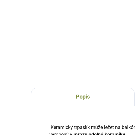
DODÁNÍ DO 10 DNŮ
Zahradní trpaslík ležící
Zah
Ika
ker
keramika dlouhý 39 cm
1 
1 115 Kč
Do košíku
Popis
Keramický trpaslík může ležet na balkón
vyrobený v
mrazu odolné keramiky.