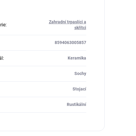
Zahradní trpaslíci a
rie
:
skřítci
8594063005857
ál
:
Keramika
Sochy
Stojací
Rustikální