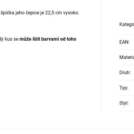
 špička jeho čepice je 22,5 cm vysoko.
Katego
ždý kus se
může lišit barvami od toho
EAN
:
Materi
Druh
:
Typ
:
Styl
: