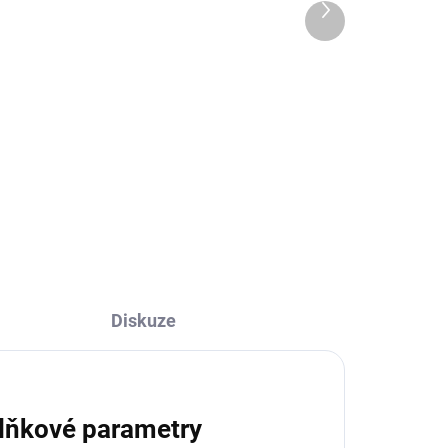
Další
DODÁNÍ DO 15 DNŮ
produkt
Zahradní trpaslík Káma
keramický 36 cm
1 115 Kč
Do košíku
Diskuze
lňkové parametry