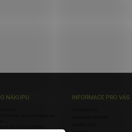
 O NÁKUPU
INFORMACE PRO VÁS
mační řád
Cena dopravy
ý formulář pro odstoupení od
Hodnocení obchodu
vy
Napište nám
ecné obchodní podmínky
Kontakt