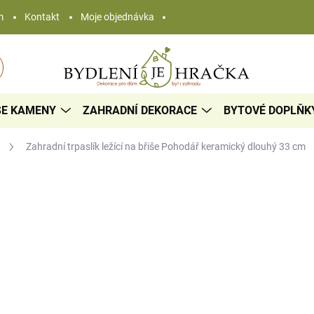
m
Kontakt
Moje objednávka
SE KAMENY
ZAHRADNÍ DEKORACE
BYTOVÉ DOPLŇK
i
Zahradní trpaslík ležící na břiše Pohodář
keramický dlouhý 33 cm
1 115 Kč
/ ks
Měrná
DODÁNÍ DO 10 DNŮ
cena:
−
+