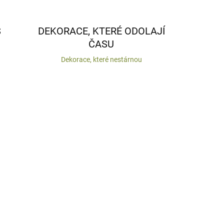
S
DEKORACE, KTERÉ ODOLAJÍ
ČASU
Dekorace, které nestárnou
VYROBENO V ČR
 DNŮ