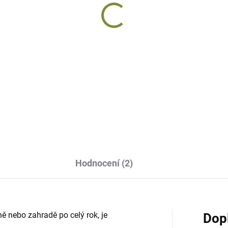
DODÁNÍ DO 10 DNŮ
Zahradní trpaslík Max
radní trpaslík Kivik
keramický 29 cm
amický 30 cm
1 155 Kč
115 Kč
Do košíku
Do košíku
Hodnocení (2)
ě nebo zahradě po celý rok, je
Dop