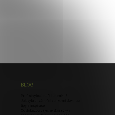
BLOG
Proč si vybrat naši keramiku?
Jak vybrat vánoční venkovní dekoraci:
tipy a inspirace
Co dokážou vaječné skořápky v