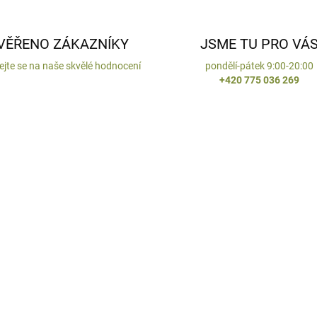
VĚŘENO ZÁKAZNÍKY
JSME TU PRO VÁ
ejte se na naše skvělé hodnocení
pondělí-pátek 9:00-20:00
+420 775 036 269
ENO V ČR
VYROBENO V ČR
DODÁNÍ DO 10