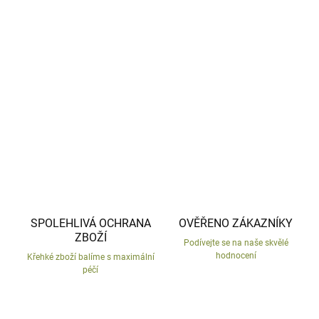
−
+
Přidat do košíku
Víla z mrazu odolné keramiky.
DETAILNÍ INFORMACE
ZEPTAT SE
HLÍDAT
SPOLEHLIVÁ OCHRANA
OVĚŘENO ZÁKAZNÍKY
ZBOŽÍ
Podívejte se na naše skvělé
hodnocení
Křehké zboží balíme s maximální
péčí