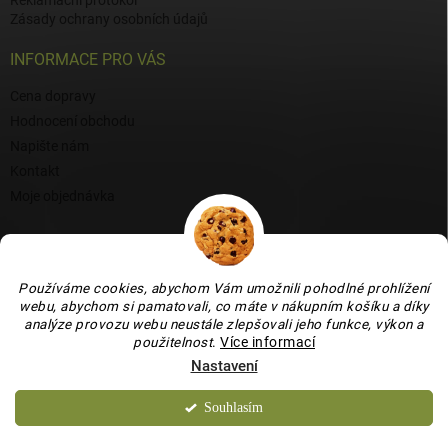
Reklamační protokol
Zásady ochrany osobních údajů
INFORMACE PRO VÁS
Cena dopravy
Hodnocení obchodu
Napište nám
Kontakt
Moje objednávka
BLOG
Proč si vybrat naši keramiku?
Používáme cookies, abychom Vám umožnili pohodlné prohlížení
Jak vybrat vánoční venkovní dekoraci: tipy a inspirace
webu, abychom si pamatovali, co máte v nákupním košíku a díky
analýze provozu webu neustále zlepšovali jeho funkce, výkon a
Co dokážou vaječné skořápky v zahradě, květináči i na balkoně
použitelnost
.
Více informací
Nastavení
Souhlasím
Copyright 2026
Bydlení je hračka
. Všechna práva vyhrazena.
Upravit
nastavení cookies