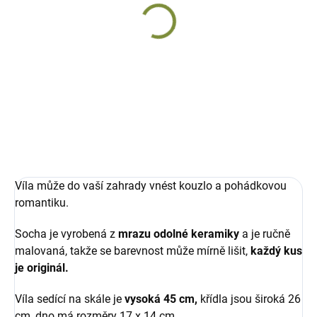
SKLADEM
Víla Tridy
keramická 45 cm
1 276 Kč
Do košíku
Víla může do vaší zahrady vnést kouzlo a pohádkovou
romantiku.
Socha je vyrobená z
mrazu odolné keramiky
a je ručně
malovaná, takže se barevnost může mírně lišit,
každý kus
je originál.
Víla sedící na skále je
vysoká 45 cm,
křídla jsou široká 26
cm, dno má rozměry 17 x 14 cm.