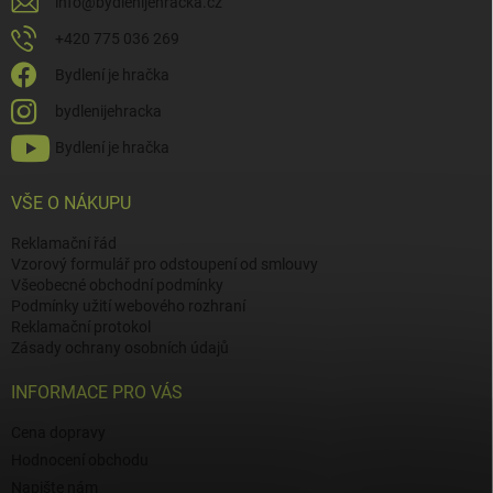
info
@
bydlenijehracka.cz
+420 775 036 269
Bydlení je hračka
bydlenijehracka
Bydlení je hračka
VŠE O NÁKUPU
Reklamační řád
Vzorový formulář pro odstoupení od smlouvy
Všeobecné obchodní podmínky
Podmínky užití webového rozhraní
Reklamační protokol
Zásady ochrany osobních údajů
INFORMACE PRO VÁS
Cena dopravy
Hodnocení obchodu
Napište nám