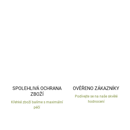
Balení 20 vonných tyčinek.
DETAILNÍ INFORMACE
ZEPTAT SE
HLÍDAT
SPOLEHLIVÁ OCHRANA
OVĚŘENO ZÁKAZNÍKY
ZBOŽÍ
Podívejte se na naše skvělé
hodnocení
Křehké zboží balíme s maximální
péčí