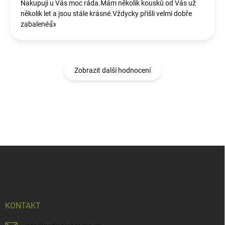
Nakupuji u Vás moc ráda.Mám několik kousků od Vás už
několik let a jsou stále krásné.Vždycky přišli velmi dobře
zabalené👍
Zobrazit další hodnocení
Z
á
p
a
t
í
KONTAKT