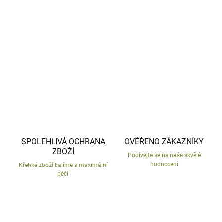
Závěsná dekorace z přírodního materiálu.
DETAILNÍ INFORMACE
ZEPTAT SE
HLÍDAT
SPOLEHLIVÁ OCHRANA
OVĚŘENO ZÁKAZNÍKY
ZBOŽÍ
Podívejte se na naše skvělé
hodnocení
Křehké zboží balíme s maximální
péčí