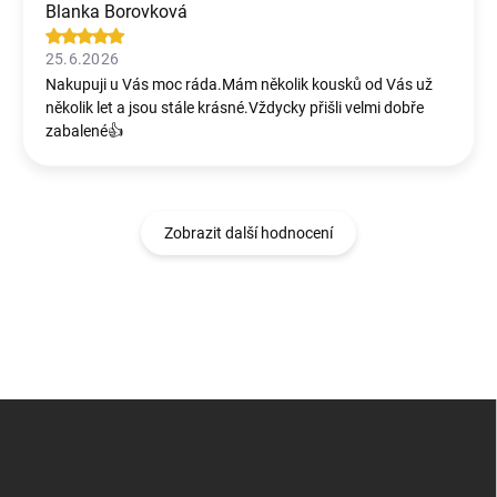
Blanka Borovková
25.6.2026
Nakupuji u Vás moc ráda.Mám několik kousků od Vás už
několik let a jsou stále krásné.Vždycky přišli velmi dobře
zabalené👍
Zobrazit další hodnocení
Z
á
p
a