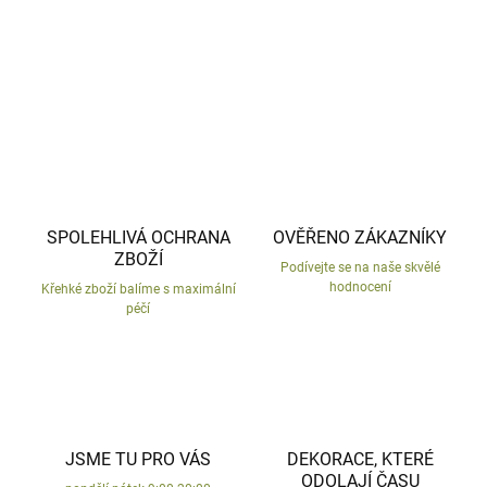
DETAILNÍ INFORMACE
ZEPTAT SE
HLÍDAT
SPOLEHLIVÁ OCHRANA
OVĚŘENO ZÁKAZNÍKY
ZBOŽÍ
Podívejte se na naše skvělé
hodnocení
Křehké zboží balíme s maximální
péčí
JSME TU PRO VÁS
DEKORACE, KTERÉ
ODOLAJÍ ČASU