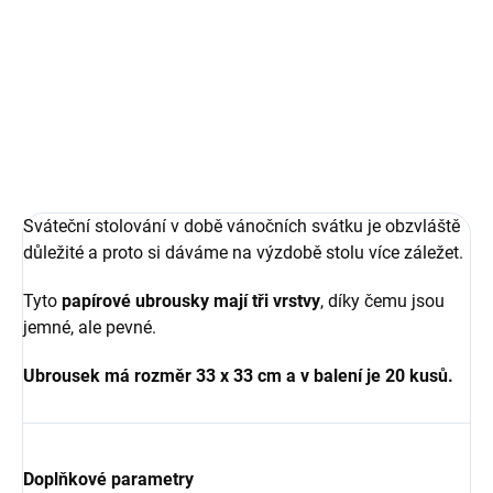
142 Kč
Měrná
35,50 Kč / 1 ks
Měrná
35,50 Kč / 1 ks
cena:
cena:
Do košíku
Do košíku
Sváteční stolování v době vánočních svátku je obzvláště
důležité a proto si dáváme na výzdobě stolu více záležet.
Tyto
papírové ubrousky mají tři vrstvy
, díky čemu jsou
jemné, ale pevné.
Ubrousek má rozměr 33 x 33 cm a v balení je 20 kusů.
Doplňkové parametry