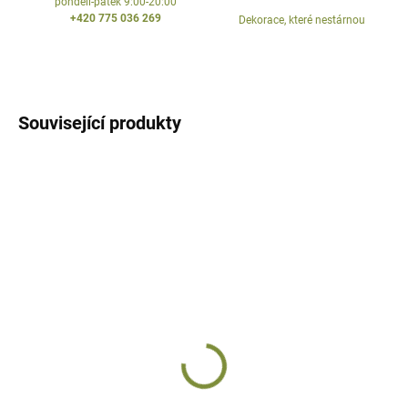
pondělí-pátek 9:00-20:00
+420 775 036 269
Dekorace, které nestárnou
Související produkty
SKLADEM
SKLADEM
Kroužky na ubrousky
Kroužky na ubrousky
kovové
stříbrné
zlaté
142 Kč