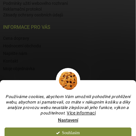
Podmínky užití webového rozhraní
Reklamační protokol
Zásady ochrany osobních údajů
INFORMACE PRO VÁS
Cena dopravy
Hodnocení obchodu
Napište nám
Kontakt
Moje objednávka
BLOG
Proč si vybrat naši keramiku?
Používáme cookies, abychom Vám umožnili pohodlné prohlížení
Jak vybrat vánoční venkovní dekoraci: tipy a inspirace
webu, abychom si pamatovali, co máte v nákupním košíku a díky
analýze provozu webu neustále zlepšovali jeho funkce, výkon a
Co dokážou vaječné skořápky v zahradě, květináči i na balkoně
použitelnost
.
Více informací
Nastavení
Souhlasím
Copyright 2026
Bydlení je hračka
. Všechna práva vyhrazena.
Upravit