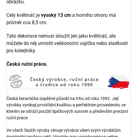
obrázku.
Celý květináč je
vysoký 13 cm
a horního otvoru má
průměr cca 8,5 cm.
Tato dekorace nemusí sloužit jen jako květináč, ale
můžete do něj umístit velikonoční vajíčka nebo sladkosti
pro koledníky.
Česká ruční práce.
Česká keramička úspěšně působí na trhu od roku 1992. Její
výrobky vynikají prvotřídní kvalitou a perfektním provedením, ve
kterém se odráží použití špičkových surovin a především precizní
ruční práce.
Ve všech fázích výroby věnuje výrobce všem svým výrobkům
maximální možnou péči. Výrobky jsou vypalované na velice