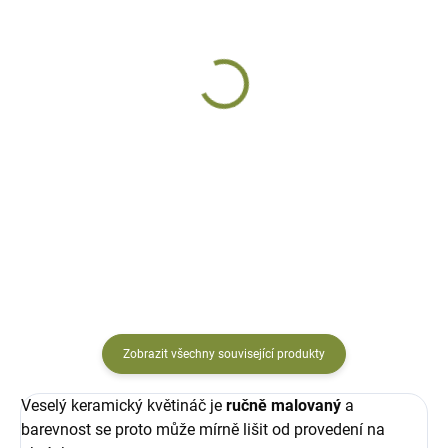
DODÁNÍ DO 10 DNŮ
DODÁNÍ DO 10 DNŮ
Králík keramický Ciky
Králík šedivý Čumáček
z povětrnostně odolné
keramický, ručně malovaný
keramiky
627 Kč
552 Kč
Do košíku
Do košíku
Zobrazit všechny související produkty
Veselý keramický květináč je
ručně malovaný
a
barevnost se proto může mírně lišit od provedení na