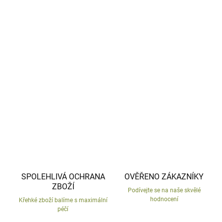
−
+
Přidat do košíku
Keramický, ručně malovaný květináč.
Velikonoční dekorace s červenou mašlí.
DETAILNÍ INFORMACE
ZEPTAT SE
HLÍDAT
SPOLEHLIVÁ OCHRANA
OVĚŘENO ZÁKAZNÍKY
ZBOŽÍ
Podívejte se na naše skvělé
hodnocení
Křehké zboží balíme s maximální
péčí