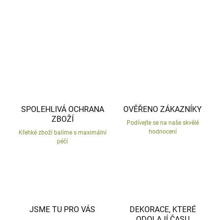
DETAILNÍ INFORMACE
ZEPTAT SE
HLÍDAT
SPOLEHLIVÁ OCHRANA
OVĚŘENO ZÁKAZNÍKY
ZBOŽÍ
Podívejte se na naše skvělé
hodnocení
Křehké zboží balíme s maximální
péčí
JSME TU PRO VÁS
DEKORACE, KTERÉ
ODOLAJÍ ČASU