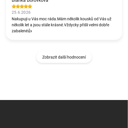
Blanka Borovková
25.6.2026
Nakupuji u Vás moc ráda.Mám několik kousků od Vás už
několik let a jsou stále krásné.Vždycky přišli velmi dobře
zabalené👍
Zobrazit další hodnocení
Z
á
p
a