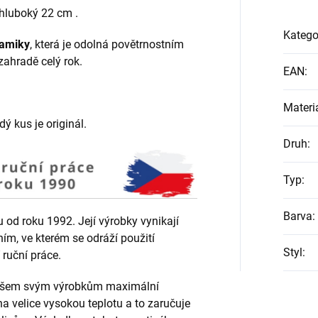
 hluboký 22 cm .
Katego
ramiky
, která je odolná povětrnostním
ahradě celý rok.
EAN
:
Materi
ý kus je originál.
Druh
:
Typ
:
Barva
:
od roku 1992. Její výrobky vynikají
ním, ve kterém se odráží použití
Styl
:
 ruční práce.
e všem svým výrobkům maximální
 velice vysokou teplotu a to zaručuje