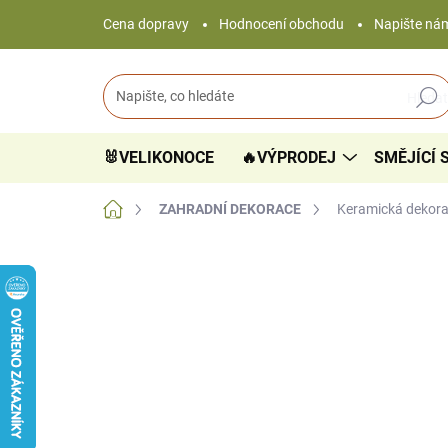
Přejít
Cena dopravy
Hodnocení obchodu
Napište ná
na
obsah
Hledat
🐰VELIKONOCE
🔥VÝPRODEJ
SMĚJÍCÍ 
Domů
ZAHRADNÍ DEKORACE
Keramická dekora
6 hodnocení
Podrobnosti hodnocení
VYROBENO V ČR
VIDEO