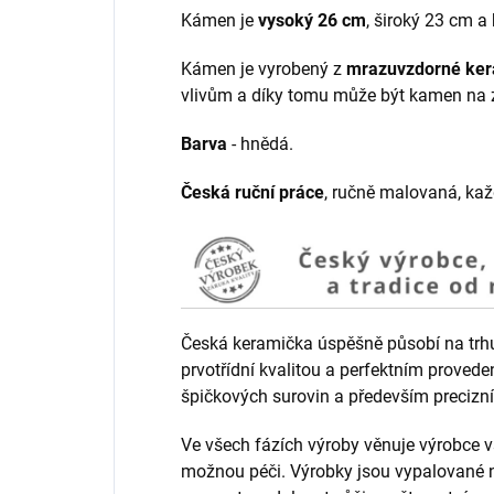
Kámen je
vysoký 26 cm
, široký 23 cm a
Kámen je vyrobený z
mrazuvzdorné ke
vlivům a díky tomu může být kamen na z
Barva
- hnědá.
Česká ruční práce
, ručně malovaná, každ
Česká keramička úspěšně působí na trhu 
prvotřídní kvalitou a perfektním provede
špičkových surovin a především precizní
Ve všech fázích výroby věnuje výrobc
možnou péči. Výrobky jsou vypalované na