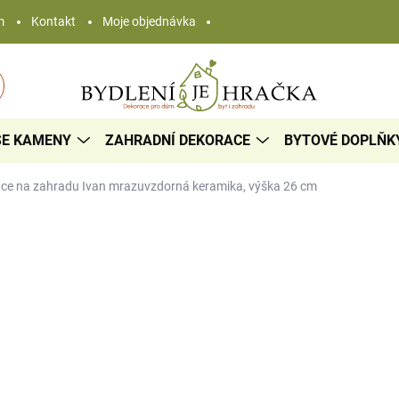
m
Kontakt
Moje objednávka
SE KAMENY
ZAHRADNÍ DEKORACE
BYTOVÉ DOPLŇK
ce na zahradu Ivan
mrazuvzdorná keramika, výška 26 cm
752 Kč
/ ks
Měrná
SKLADEM
cena:
−
+