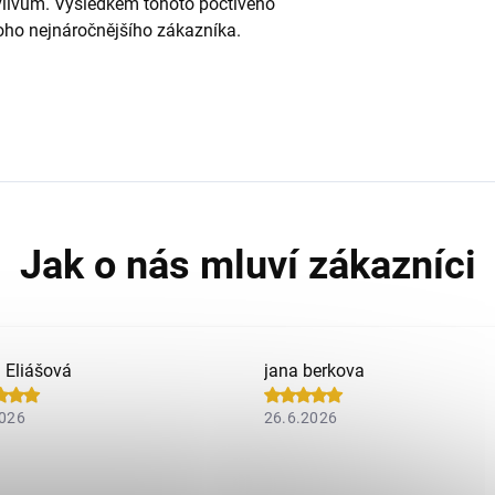
vlivům. Výsledkem tohoto poctivého
 toho nejnáročnějšího zákazníka.
a Eliášová
jana berkova
2026
26.6.2026