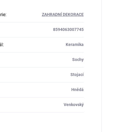
rie
:
ZAHRADNÍ DEKORACE
8594063007745
ál
:
Keramika
Sochy
Stojací
Hnědá
Venkovský