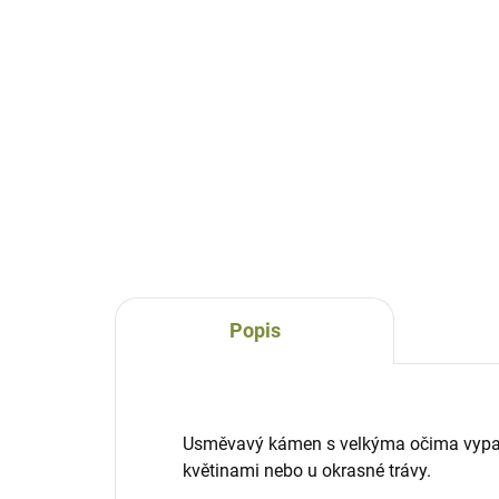
SKLADEM
Květináč velký Ivánek
keramika, výška 26 cm
752 Kč
Do košíku
Popis
Usměvavý kámen s velkýma očima vypadá
květinami nebo u okrasné trávy.