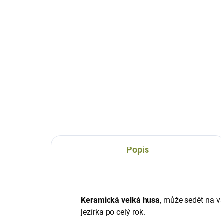
Husa Lucka
Hu
keramická
ker
547 Kč
1 
Do košíku
Popis
Keramická velká husa
, může sedět na 
jezírka po celý rok.