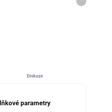
produkt
Husa Aida
bílá, keramická, ručně
malovaná
609 Kč
Do košíku
Diskuze
lňkové parametry