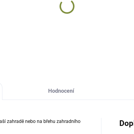
DODÁNÍ DO 10 DNŮ
Husa Zefír
sa Arnold
keramická
amická
1 581 Kč
019 Kč
Do košíku
Do košíku
Hodnocení
vaší zahradě nebo na břehu zahradního
Dop