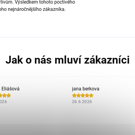
vlivům. Výsledkem tohoto poctivého
 toho nejnáročnějšího zákazníka.
a Eliášová
jana berkova
2026
26.6.2026