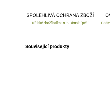
SPOLEHLIVÁ OCHRANA ZBOŽÍ
O
Křehké zboží balíme s maximální péčí
Podív
Související produkty
VYROBENO V ČR
VYROB
DODÁNÍ DO 10 DNŮ