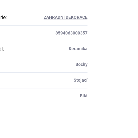
rie
:
ZAHRADNÍ DEKORACE
8594063000357
ál
:
Keramika
Sochy
Stojací
Bílá