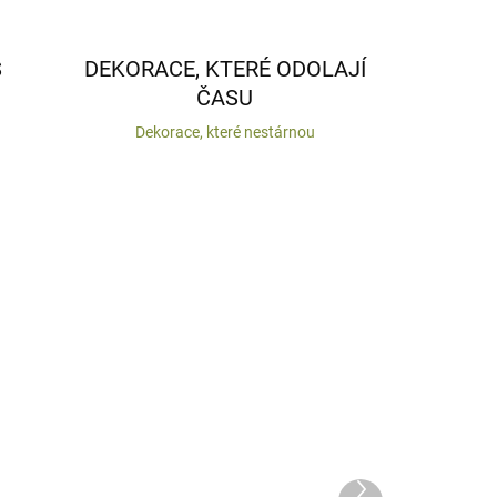
S
DEKORACE, KTERÉ ODOLAJÍ
ČASU
Dekorace, které nestárnou
VYROBENO V ČR
Další
 DNŮ
DODÁNÍ DO 10 DNŮ