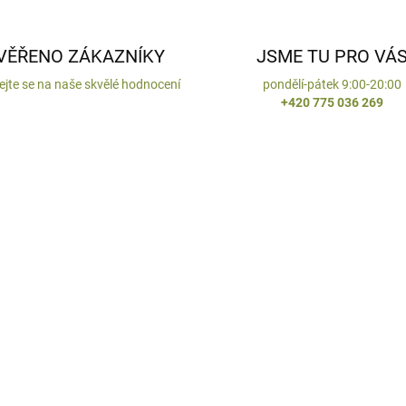
VĚŘENO ZÁKAZNÍKY
JSME TU PRO VÁ
ejte se na naše skvělé hodnocení
pondělí-pátek 9:00-20:00
+420 775 036 269
ENO V ČR
VYROBENO V ČR
DODÁNÍ DO 10