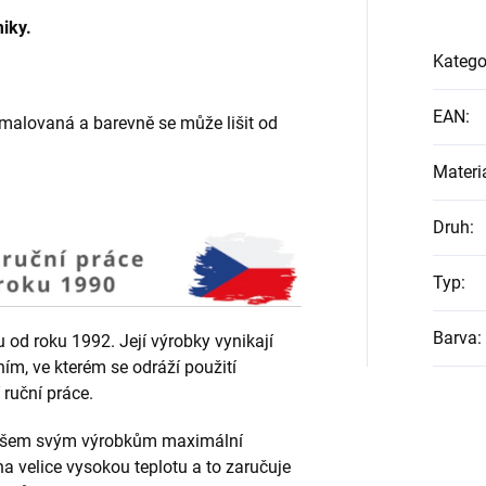
iky.
Katego
EAN
:
 malovaná a barevně se může lišit od
Materi
Druh
:
Typ
:
Barva
:
od roku 1992. Její výrobky vynikají
ním, ve kterém se odráží použití
 ruční práce.
e všem svým výrobkům maximální
 velice vysokou teplotu a to zaručuje