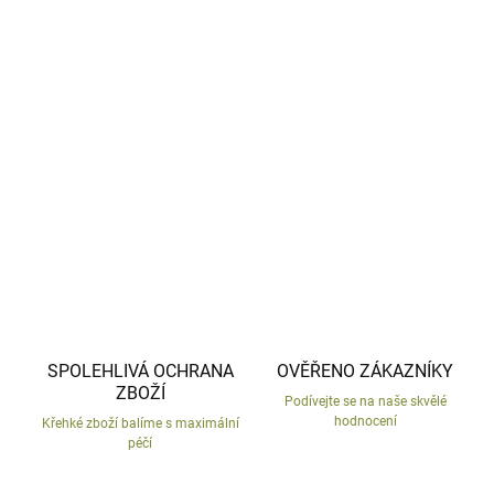
−
+
Přidat do košíku
Barevná rybka na břeh zahradního jezírka.
Dárek pro rybáře.
DETAILNÍ INFORMACE
ZEPTAT SE
HLÍDAT
SPOLEHLIVÁ OCHRANA
OVĚŘENO ZÁKAZNÍKY
ZBOŽÍ
Podívejte se na naše skvělé
hodnocení
Křehké zboží balíme s maximální
péčí