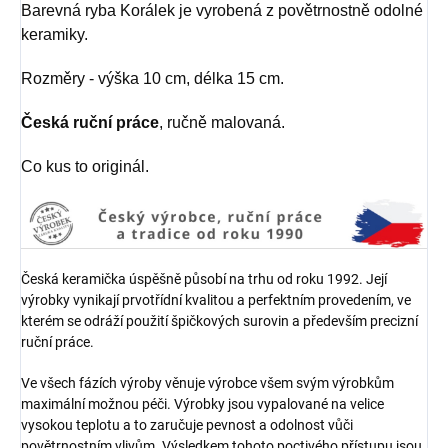
Barevná ryba Korálek je vyrobená z povětrnostně odolné
keramiky.
Rozměry - výška 10 cm, délka 15 cm.
Česká ruční práce
, ručně malovaná.
Co kus to originál.
Česká keramička úspěšně působí na trhu od roku 1992. Její
výrobky vynikají prvotřídní kvalitou a perfektním provedením, ve
kterém se odráží použití špičkových surovin a především precizní
ruční práce.
Ve všech fázích výroby věnuje výrobce všem svým výrobkům
maximální možnou péči. Výrobky jsou vypalované na velice
vysokou teplotu a to zaručuje pevnost a odolnost vůči
povětrnostním vlivům. Výsledkem tohoto poctivého přístupu jsou