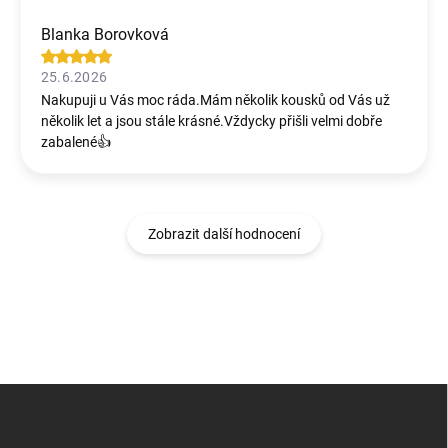
Blanka Borovková
25.6.2026
Nakupuji u Vás moc ráda.Mám několik kousků od Vás už
několik let a jsou stále krásné.Vždycky přišli velmi dobře
zabalené👍
Zobrazit další hodnocení
Z
á
p