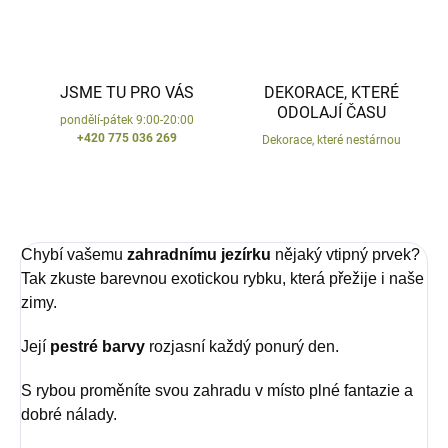
JSME TU PRO VÁS
DEKORACE, KTERÉ
ODOLAJÍ ČASU
pondělí-pátek 9:00-20:00
+420 775 036 269
Dekorace, které nestárnou
Chybí vašemu
zahradnímu jezírku
nějaký vtipný prvek?
Tak zkuste barevnou exotickou rybku, která přežije i naše
zimy.
Její
pestré barvy
rozjasní každý ponurý den.
S rybou proměníte svou zahradu v místo plné fantazie a
dobré nálady.