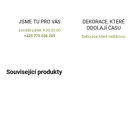
JSME TU PRO VÁS
DEKORACE, KTERÉ
ODOLAJÍ ČASU
pondělí-pátek 9:00-20:00
+420 775 036 269
Dekorace, které nestárnou
Související produkty
VYROBENO V ČR
VYROBENO V ČR
DODÁNÍ DO 10 DNŮ