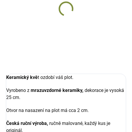
DODÁNÍ DO 10 DNŮ
Plotovka slunečnice
Plotovka květina
keramická
keramická, ručně malovaná
521 Kč
560 Kč
Do košíku
Detail
Keramický kvě
t ozdobí váš plot.
Vyrobeno z
mrazuvzdorné keramiky,
dekorace je vysoká
25 cm.
Otvor na nasazení na plot má cca 2 cm.
Česká ruční výroba,
ručně malované, každý kus je
originál.