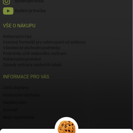
bydlenijehracka
Bydlení je hračka
VŠE O NÁKUPU
Reklamační řád
Vzorový formulář pro odstoupení od smlouvy
Všeobecné obchodní podmínky
Podmínky užití webového rozhraní
Reklamační protokol
Zásady ochrany osobních údajů
INFORMACE PRO VÁS
Cena dopravy
Hodnocení obchodu
Napište nám
Kontakt
Moje objednávka