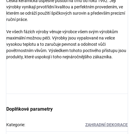
Česká keramička úspěšně působí na trhu od roku 1992. Její
výrobky vynikají prvotřídní kvalitou a perfektním provedením, ve
kterém se odráží použití špičkových surovin a především precizní
ruční práce.
Ve všech fázích výroby věnuje výrobce všem svým výrobkům
maximální možnou péči. Výrobky jsou vypalované na velice
vysokou teplotu a to zaručuje pevnost a odolnost vůči
povětrnostním vlivům. Výsledkem tohoto poctivého přístupu jsou
produkty, které uspokojí i toho nejnáročnějšího zákazníka.
Doplňkové parametry
Kategorie
:
ZAHRADNÍ DEKORACE