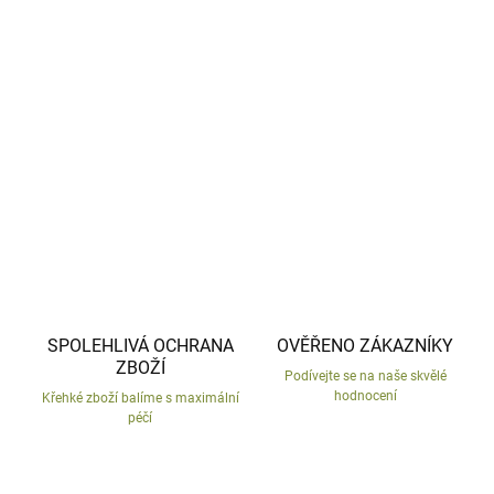
−
+
Přidat do košíku
Ozdoba na plot z mrazu odolné keramiky.
DETAILNÍ INFORMACE
ZEPTAT SE
HLÍDAT
SPOLEHLIVÁ OCHRANA
OVĚŘENO ZÁKAZNÍKY
ZBOŽÍ
Podívejte se na naše skvělé
hodnocení
Křehké zboží balíme s maximální
péčí