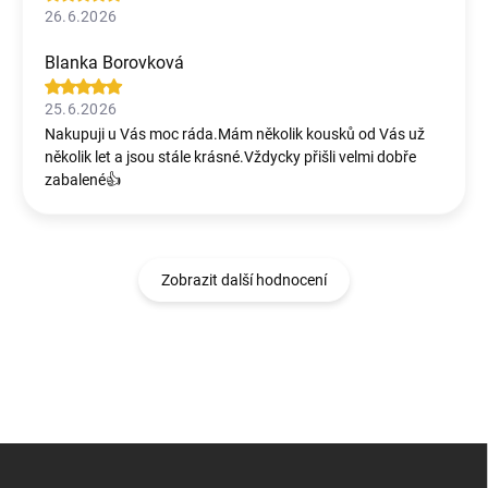
26.6.2026
Blanka Borovková
25.6.2026
Nakupuji u Vás moc ráda.Mám několik kousků od Vás už
několik let a jsou stále krásné.Vždycky přišli velmi dobře
zabalené👍
Zobrazit další hodnocení
Z
á