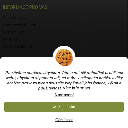
INFORMACE PRO VÁS
Cena dopravy
Hodnocení obchodu
Napište nám
Kontakt
Moje objednávka
BLOG
Proč si vybrat naši keramiku?
Používáme cookies, abychom Vám umožnili pohodlné prohlížení
Jak vybrat vánoční venkovní dekoraci: tipy a inspirace
webu, abychom si pamatovali, co máte v nákupním košíku a díky
analýze provozu webu neustále zlepšovali jeho funkce, výkon a
Co dokážou vaječné skořápky v zahradě, květináči i na balkoně
použitelnost
.
Více informací
Nastavení
Souhlasím
Copyright 2026
Bydlení je hračka
. Všechna práva vyhrazena.
Upravit
nastavení cookies
Odmítnout
Vytvořil Shoptet