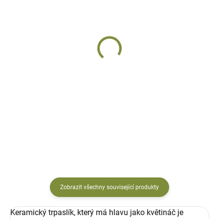
DODÁNÍ DO 10 DNŮ
DODÁNÍ DO 10 DNŮ
Keramický květináč
Květináč keramický
trpaslík Ušatec malý
Tabo
s šibalským výrazem 25 cm
s obličejem
584 Kč
710 Kč
Do košíku
Do košíku
Zobrazit všechny související produkty
Keramický trpaslík, který má hlavu jako květináč je