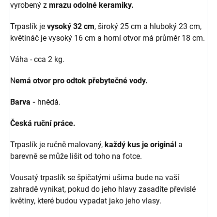
vyrobený z
mrazu odolné keramiky.
Trpaslík je
vysoký 32 cm
, široký 25 cm a hluboký 23 cm,
květináč je vysoký 16 cm a horní otvor má průměr 18 cm.
Váha - cca 2 kg.
N
emá otvor pro odtok přebytečné vody.
Barva -
hnědá.
Česká ruční práce.
Trpaslík je ručně malovaný,
každý kus je originál
a
barevně se může lišit od toho na fotce.
Vousatý trpaslík se špičatými ušima bude na vaší
zahradě vynikat, pokud do jeho hlavy zasadíte převislé
květiny, které budou vypadat jako jeho vlasy.