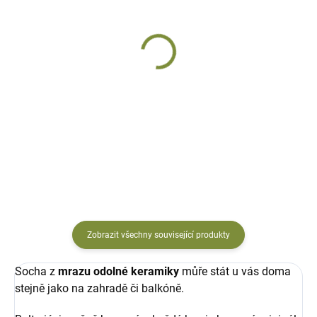
DODÁNÍ DO 10 DNŮ
DODÁNÍ DO 10 DNŮ
Border kolie Reky
Buldoček Rita
Velká
keramická, ručně malovaná
1 666 Kč
1 530 Kč
Do košíku
Do košíku
Zobrazit všechny související produkty
Socha z
mrazu odolné keramiky
můře stát u vás doma
stejně jako na zahradě či balkóně.