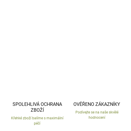
−
+
Přidat do košíku
Socha z mrazu odolné keramiky.
Česká výroba.
DETAILNÍ INFORMACE
ZEPTAT SE
HLÍDAT
SPOLEHLIVÁ OCHRANA
OVĚŘENO ZÁKAZNÍKY
ZBOŽÍ
Podívejte se na naše skvělé
hodnocení
Křehké zboží balíme s maximální
péčí