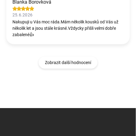
Blanka Borovková
25.6.2026
Nakupuji u Vás moc ráda.Mám několik kousků od Vás už
několik let a jsou stále krásné.Vždycky přišli velmi dobře
zabalené👍
Zobrazit další hodnocení
Z
á
p
a