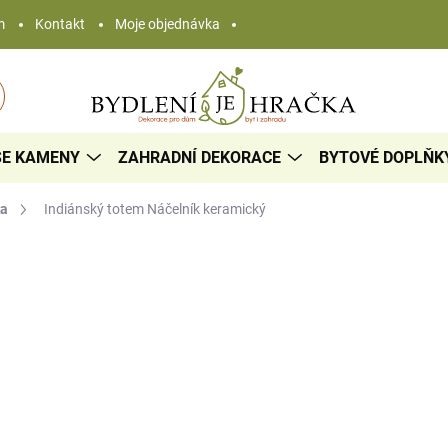
m
Kontakt
Moje objednávka
SE KAMENY
ZAHRADNÍ DEKORACE
BYTOVÉ DOPLŇK
ka
Indiánský totem Náčelník
keramický
1 727 Kč
/ ks
Měrná
DODÁNÍ DO 10 DNŮ
cena:
−
+