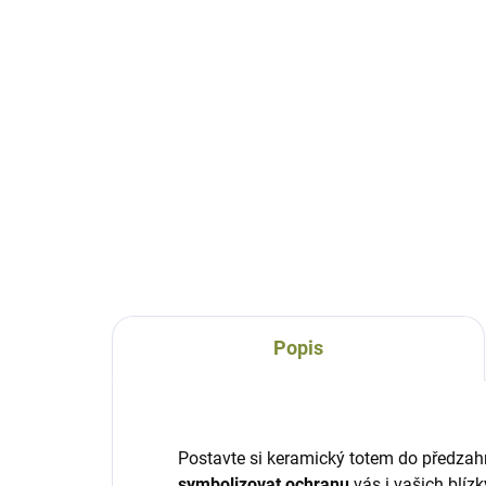
DODÁNÍ DO 10 DNŮ
Indiánský totem Velká
medvědice
keramický
1 601 Kč
Do košíku
Popis
Postavte si keramický totem do předza
symbolizovat ochranu
vás i vašich blízk