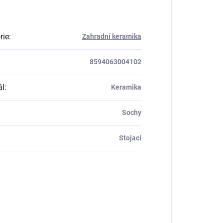
rie
:
Zahradní keramika
8594063004102
ál
:
Keramika
Sochy
Stojací