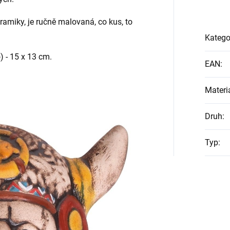
amiky, je ručně malovaná, co kus, to
Katego
) - 15 x 13 cm.
EAN
:
Materi
Druh
:
Typ
: